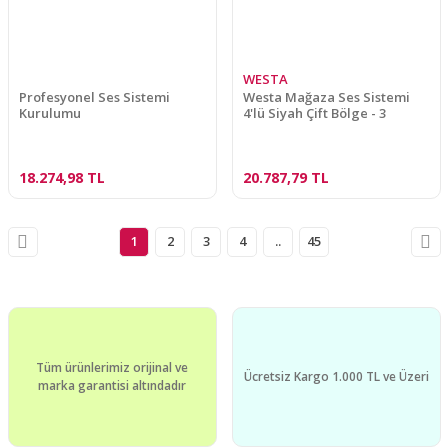
WESTA
Profesyonel Ses Sistemi
Westa Mağaza Ses Sistemi
Kurulumu
4'lü Siyah Çift Bölge - 3
18.274,98 TL
20.787,79 TL
1
2
3
4
..
45
Tüm ürünlerimiz orijinal ve
Ücretsiz Kargo 1.000 TL ve Üzeri
marka garantisi altındadır