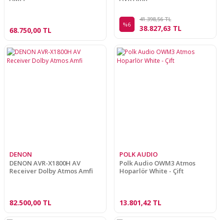
41.398,56 TL
%6
38.827,63 TL
68.750,00 TL
DENON
POLK AUDIO
DENON AVR-X1800H AV
Polk Audio OWM3 Atmos
Receiver Dolby Atmos Amfi
Hoparlör White - Çift
82.500,00 TL
13.801,42 TL