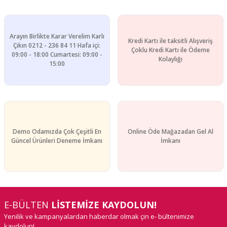
Arayın Birlikte Karar Verelim Karlı
Kredi Kartı ile taksitli Alışveriş
Çıkın 0212 - 236 84 11 Hafa içi:
Çoklu Kredi Kartı ile Ödeme
09:00 - 18:00 Cumartesi: 09:00 -
Kolaylığı
15:00
Demo Odamızda Çok Çeşitli En
Online Öde Mağazadan Gel Al
Güncel Ürünleri Deneme İmkanı
İmkanı
E-BÜLTEN
LİSTEMİZE KAYDOLUN!
Yenilik ve kampanyalardan haberdar olmak çin e- bültenimize
kaydolun!