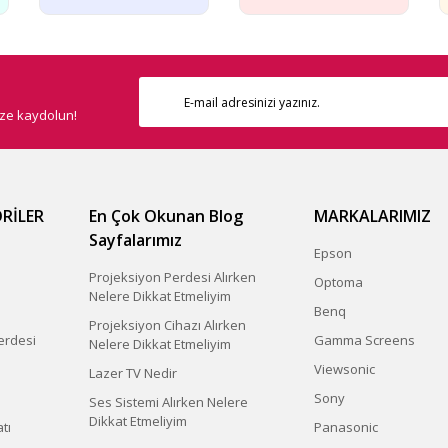
ize kaydolun!
RİLER
En Çok Okunan Blog
MARKALARIMIZ
Sayfalarımız
Epson
Projeksiyon Perdesi Alırken
Optoma
Nelere Dikkat Etmeliyim
Benq
Projeksiyon Cihazı Alırken
erdesi
Gamma Screens
Nelere Dikkat Etmeliyim
Viewsonic
Lazer TV Nedir
Sony
Ses Sistemi Alırken Nelere
Dikkat Etmeliyim
tı
Panasonic