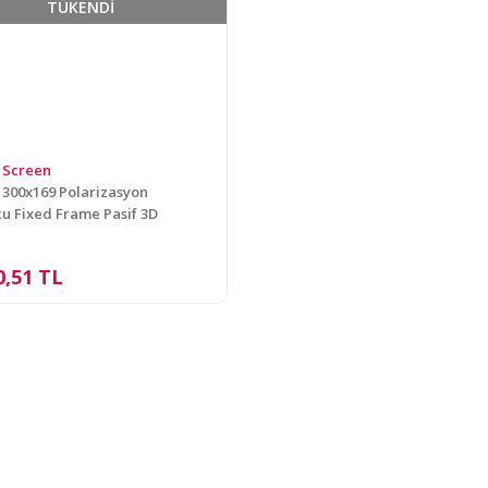
TÜKENDİ
 Screen
 300x169 Polarizasyon
u Fixed Frame Pasif 3D
iyon Perdesi FX-30
0,51 TL