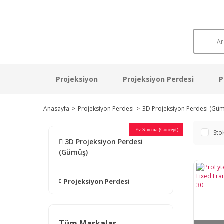
Projeksiyon
Projeksiyon Perdesi
P
Anasayfa
Projeksiyon Perdesi
3D Projeksiyon Perdesi (Güm
Otel Sinema Salonları
Ev Sinema (Concept)
Devlet Kurumları
Restaurant - Cafe
Ev Sinema
Ev Sinema
Ev Sinema
Ev Sinema
Ev Sinema
Müzeler
Sto
3D Projeksiyon Perdesi
(Gümüş)
Projeksiyon Perdesi
Tüm Markalar