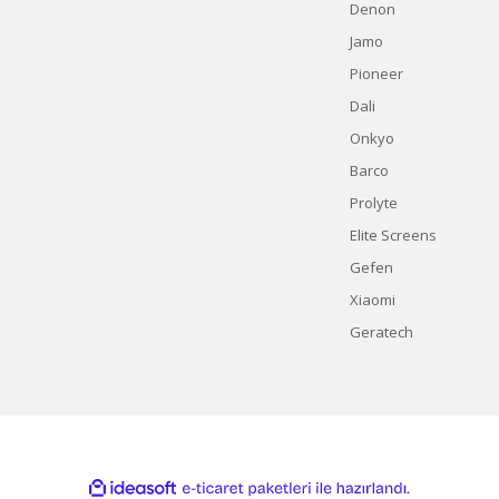
Denon
Jamo
Pioneer
Dali
Onkyo
Barco
Prolyte
Elite Screens
Gefen
Xiaomi
Geratech
ile
ideasoft
e-