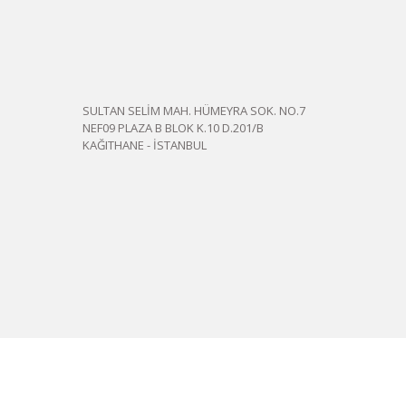
SULTAN SELİM MAH. HÜMEYRA SOK. NO.7
NEF09 PLAZA B BLOK K.10 D.201/B
KAĞITHANE - İSTANBUL