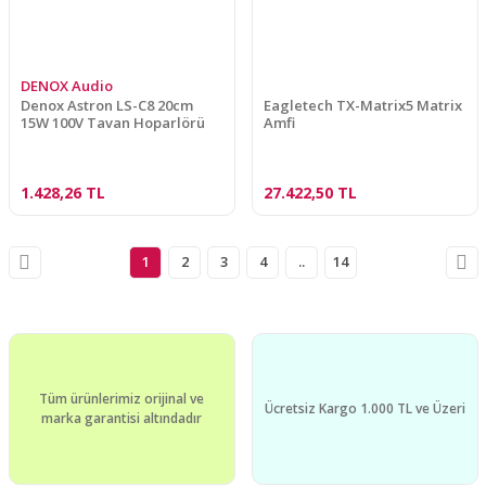
DENOX Audio
Denox Astron LS-C8 20cm
Eagletech TX-Matrix5 Matrix
15W 100V Tavan Hoparlörü
Amfi
1.428,26 TL
27.422,50 TL
1
2
3
4
..
14
Tüm ürünlerimiz orijinal ve
Ücretsiz Kargo 1.000 TL ve Üzeri
marka garantisi altındadır