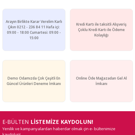
Arayın Birlikte Karar Verelim Karlı
Kredi Kartı ile taksitli Alışveriş
Çıkın 0212 - 236 84 11 Hafa içi:
Çoklu Kredi Kartı ile Ödeme
09:00 - 18:00 Cumartesi: 09:00 -
Kolaylığı
15:00
Demo Odamızda Çok Çeşitli En
Online Öde Mağazadan Gel Al
Güncel Ürünleri Deneme İmkanı
İmkanı
E-BÜLTEN
LİSTEMİZE KAYDOLUN!
Yenilik ve kampanyalardan haberdar olmak çin e- bültenimize
kaydolun!