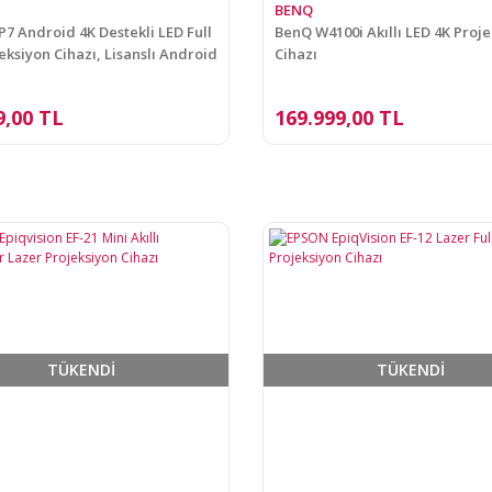
BENQ
P7 Android 4K Destekli LED Full
BenQ W4100i Akıllı LED 4K Proj
eksiyon Cihazı, Lisanslı Android
Cihazı
etooth, 8W Hoparlör, 7000
9,00 TL
169.999,00 TL
TÜKENDİ
TÜKENDİ