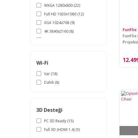
WXGA 1280x800 (22)
Full HD 1920x1080 (12)
XGA 1024x768 (9)
FunFlix
4K 3840x2160 (8)
FunFlix
WVGA 854x480 (4)
Projeks
inç gör
HD 1280x720 (2)
WUXGA 1920x1200 (1)
12.49
Wi-Fi
Var (18)
Dahili (8)
3D Desteği
PC 3D Ready (15)
Full 3D (HDMI 1.4) (5)