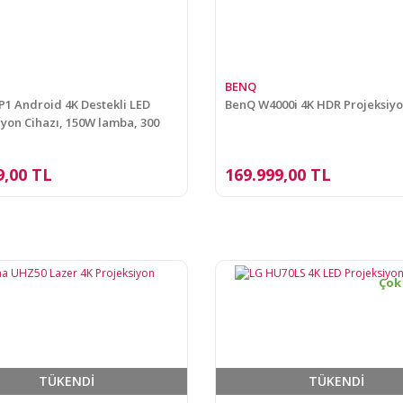
BENQ
 P1 Android 4K Destekli LED
BenQ W4000i 4K HDR Projeksiyo
iyon Cihazı, 150W lamba, 300
üntü
9,00 TL
169.999,00 TL
Çok
TÜKENDİ
TÜKENDİ