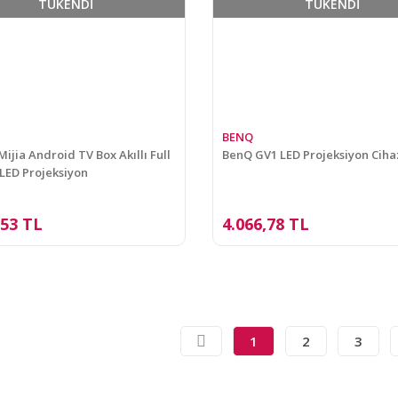
TÜKENDİ
TÜKENDİ
BENQ
ijia Android TV Box Akıllı Full
BenQ GV1 LED Projeksiyon Ciha
LED Projeksiyon
,53 TL
4.066,78 TL
1
2
3