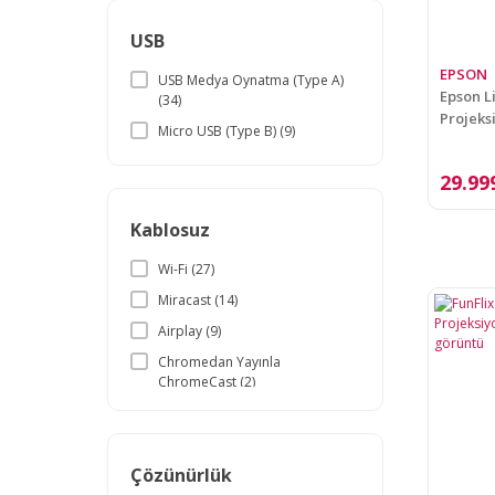
USB
EPSON
USB Medya Oynatma (Type A)
Epson L
(34)
Projeks
Micro USB (Type B) (9)
29.99
Kablosuz
Wi-Fi (27)
Miracast (14)
Airplay (9)
Chromedan Yayınla
ChromeCast (2)
Çözünürlük