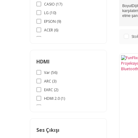
CASIO (17)
BoyutDiji
karşılatı
LG (10)
etme şans
EPSON (9)
ACER (6)
Sto
OPTOMA (6)
BENQ (4)
FunFlix (3)
HDMI
PANASONIC (2)
Var (56)
VIEWSONIC (2)
ARC (3)
DELL (1)
EARC (2)
SAMSUNG (1)
HDMI 2.0 (1)
Xiaomi (1)
HDMI 2.1 (1)
Ses Çıkışı