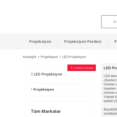
Projeksiyon
Projeksiyon Perdesi
P
Anasayfa
Projeksiyon
LED Projeksiyon
LED Pro
Otel Sinema Salonları
Ev Sinema (Concept)
Devlet Kurumları
Restaurant - Cafe
Ev Sinema
Ev Sinema
Ev Sinema
Ev Sinema
Ev Sinema
Müzeler
LED Projeksiyon
LED tekno
cihazları
Ürünleri 
nispeten
Projeksiyon
ömrüne sa
Yüksek K
kaliteli 
BoyutDiji
Tüm Markalar
özellikler