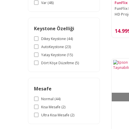
FunFlix
Var (48)
FunFlix 
HD Proj
TV, Blu
lümen
Keystone Özelliği
14.99
Dikey Keystone (44)
AutoKeystone (23)
Yatay Keystone (15)
Dört Köşe Düzeltme (5)
Mesafe
Normal (44)
Kısa Mesafe (2)
Ultra Kısa Mesafe (2)