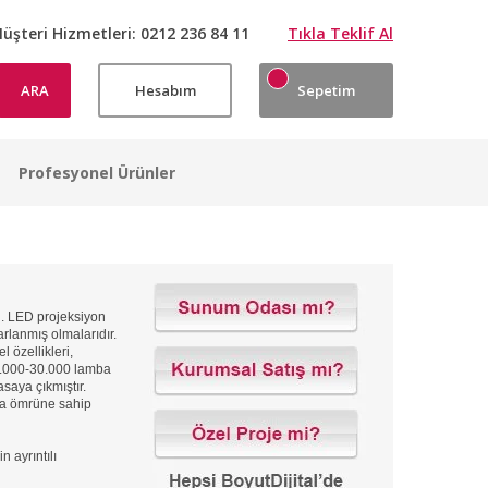
üşteri Hizmetleri:
0212 236 84 11
Tıkla Teklif Al
ARA
Hesabım
Sepetim
Profesyonel Ürünler
di. LED projeksiyon
rlanmış olmalarıdır.
 özellikleri,
0.000-30.000 lamba
saya çıkmıştır.
ba ömrüne sahip
n ayrıntılı