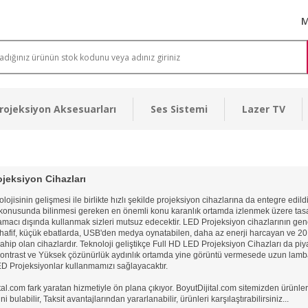
M
rojeksiyon Aksesuarları
Ses Sistemi
Lazer TV
jeksiyon Cihazları
lojisinin gelişmesi ile birlikte hızlı şekilde projeksiyon cihazlarına da entegre edil
 konusunda bilinmesi gereken en önemli konu karanlık ortamda izlenmek üzere tasa
amacı dışında kullanmak sizleri mutsuz edecektir. LED Projeksiyon cihazlarının genel
 hafif, küçük ebatlarda, USB'den medya oynatabilen, daha az enerji harcayan ve 2
hip olan cihazlardır. Teknoloji geliştikçe Full HD LED Projeksiyon Cihazları da piya
ontrast ve Yüksek çözünürlük aydınlık ortamda yine görüntü vermesede uzun lam
LED Projeksiyonlar kullanmamızı sağlayacaktır.
tal.com fark yaratan hizmetiyle ön plana çıkıyor. BoyutDijital.com sitemizden ürünleri
ini bulabilir, Taksit avantajlarından yararlanabilir, ürünleri karşılaştırabilirsiniz...