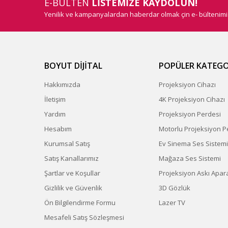
E-BÜLTEN
LİSTEMİZE KAYDOLUN!
Yenilik ve kampanyalardan haberdar olmak çin e- bültenim
BOYUT DİJİTAL
POPÜLER KATEGO
Hakkımızda
Projeksiyon Cihazı
İletişim
4K Projeksiyon Cihazı
Yardım
Projeksiyon Perdesi
Hesabım
Motorlu Projeksiyon P
Kurumsal Satış
Ev Sinema Ses Sistemi
Satış Kanallarımız
Mağaza Ses Sistemi
Şartlar ve Koşullar
Projeksiyon Askı Apara
Gizlilik ve Güvenlik
3D Gözlük
Ön Bilgilendirme Formu
Lazer TV
Mesafeli Satış Sözleşmesi