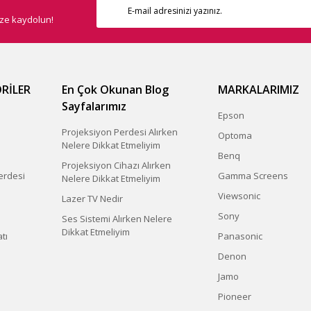
ize kaydolun!
RİLER
En Çok Okunan Blog
MARKALARIMIZ
Sayfalarımız
Epson
Projeksiyon Perdesi Alırken
Optoma
Nelere Dikkat Etmeliyim
Benq
Projeksiyon Cihazı Alırken
erdesi
Gamma Screens
Nelere Dikkat Etmeliyim
Viewsonic
Lazer TV Nedir
Sony
Ses Sistemi Alırken Nelere
Dikkat Etmeliyim
tı
Panasonic
Denon
Jamo
Pioneer