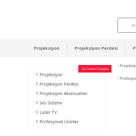
Projeksiyon
Projeksiyon Perdesi
P
Projeksi
Otel Sinema Salonları
Ev Sinema (Concept)
Devlet Kurumları
Restaurant - Cafe
Ev Sinema
Ev Sinema
Ev Sinema
Ev Sinema
Ev Sinema
Müzeler
Projeksiyon
Profesyo
Projeksiyon Perdesi
Projeksiyon Aksesuarları
Ses Sistemi
Lazer TV
Profesyonel Ürünler