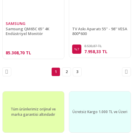
SAMSUNG
Samsung QM65C 65″ 4K
TV Askı Aparatı 55'' - 98'' VESA
Endüstriyel Monitör
800*600
8.530,87 TL
%7
7.958,33 TL
85.308,70 TL
1
2
3
Tüm ürünlerimiz orijinal ve
Ücretsiz Kargo 1.000 TL ve Üzeri
marka garantisi altındadır