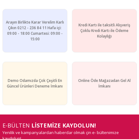
Arayın Birlikte Karar Verelim Karlı
Kredi Kartı ile taksitli Alışveriş
Çıkın 0212 - 236 84 11 Hafa içi:
Çoklu Kredi Kartı ile Ödeme
09:00 - 18:00 Cumartesi: 09:00 -
Kolaylığı
15:00
Demo Odamızda Çok Çeşitli En
Online Öde Mağazadan Gel Al
Güncel Ürünleri Deneme İmkanı
İmkanı
E-BÜLTEN
LİSTEMİZE KAYDOLUN!
Yenilik ve kampanyalardan haberdar olmak çin e- bültenimize
kaydolun!