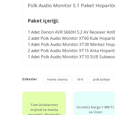
Polk Audio Monitor 5.1 Paket Hoparlö
Paket içeriği;
1 Adet Denon AVR S660H 5.2 AV Receiver Amf
2 adet Polk Audio Monitör XT60 Kule Hoparl
1 Adet Polk Audio Monitör XT30 Merkez Hop
2 adet Polk Audio Monitör XT15 Arka Hoparl
1 Adet Polk Audio Monitör XT10 SUB Subwoo
Bu ürünün fiyat bilgisi, resim, ürün açıklamalarında v
Görüş ve önerileriniz için teşekkür ederiz.
Etiketler :
Home cinema
Hi-fi
polk türkiye
Ürün resmi kalitesiz, bozuk veya görüntülenemiyor.
Ürün açıklamasında eksik bilgiler bulunuyor.
Tüm ürünlerimiz
Ürün bilgilerinde hatalar bulunuyor.
Ücretsiz Kargo 1.000 TL
orijinal ve marka
ve Üzeri
Ürün fiyatı diğer sitelerden daha pahalı.
garantisi altındadır