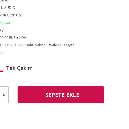
parlör
LK AUDIO
k xt60+xt10 5.
kta var
Ay
00,00 EUR + KDV
.300,52 TL KDV Dahil Nakit / Havale / EFT Fiyatı
e!!
L
Tek Çekim
SEPETE EKLE