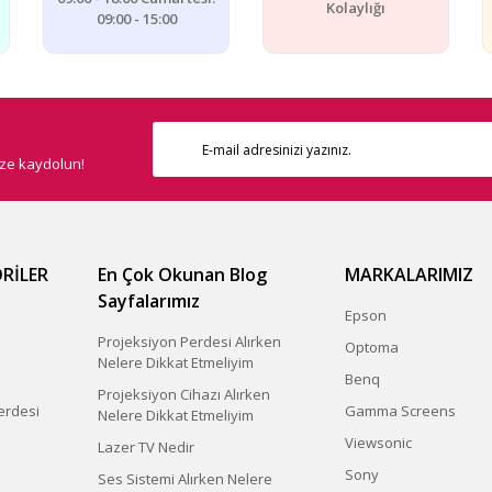
Kolaylığı
09:00 - 15:00
ize kaydolun!
Gönder
RİLER
En Çok Okunan Blog
MARKALARIMIZ
Sayfalarımız
Epson
Projeksiyon Perdesi Alırken
Optoma
Nelere Dikkat Etmeliyim
Benq
Projeksiyon Cihazı Alırken
erdesi
Gamma Screens
Nelere Dikkat Etmeliyim
Viewsonic
Lazer TV Nedir
Sony
Ses Sistemi Alırken Nelere