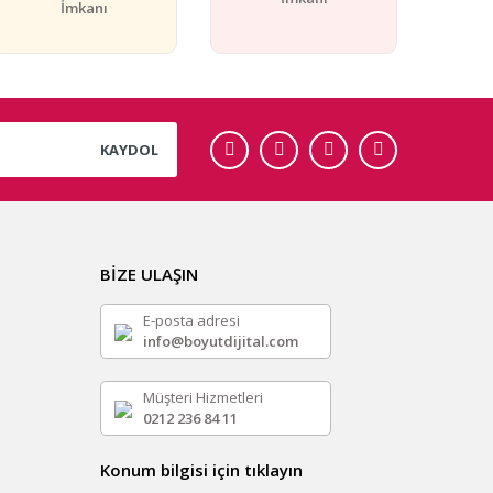
İmkanı
KAYDOL
BİZE ULAŞIN
E-posta adresi
info@boyutdijital.com
Müşteri Hizmetleri
0212 236 84 11
Konum bilgisi için tıklayın