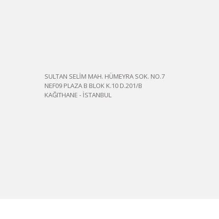
SULTAN SELİM MAH. HÜMEYRA SOK. NO.7
NEF09 PLAZA B BLOK K.10 D.201/B
KAĞITHANE - İSTANBUL