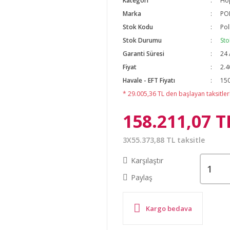
Kategori
Ho
Marka
PO
Stok Kodu
Pol
Stok Durumu
Sto
Garanti Süresi
24 
Fiyat
2.4
Havale - EFT Fiyatı
150
* 29.005,36 TL den başlayan taksitlerl
158.211,07 T
3X55.373,88 TL taksitle
Karşılaştır
Paylaş
Kargo bedava