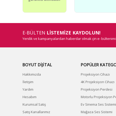
Bu ürüne benzer farklı alternatifler olmalı.
E-BÜLTEN
LİSTEMİZE KAYDOLUN!
Yenilik ve kampanyalardan haberdar olmak çin e- bültenim
BOYUT DİJİTAL
POPÜLER KATEGO
Hakkımızda
Projeksiyon Cihazı
İletişim
4K Projeksiyon Cihazı
Yardım
Projeksiyon Perdesi
Hesabım
Motorlu Projeksiyon P
Kurumsal Satış
Ev Sinema Ses Sistemi
Satış Kanallarımız
Mağaza Ses Sistemi