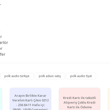
r
i
ör
arlör
ör
fer
e diğer konularda yetersiz gördüğünüz noktaları öneri formunu kullanarak ta
polk audio türkiye
polk aduio satış
polk audio fiyat
Bu ürüne ilk yorumu siz yapın!
Yorum Yaz
Arayın Birlikte Karar
Kredi Kartı ile taksitli
Verelim Karlı Çıkın 0212
Alışveriş Çoklu Kredi
- 236 84 11 Hafa içi:
Kartı ile Ödeme
09:00 - 18:00 Cumartesi: