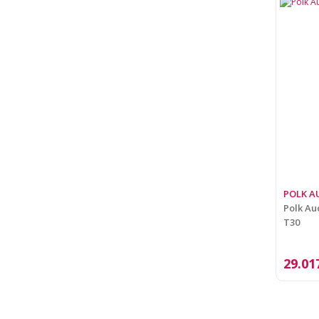
POLK A
Polk Au
T30
29.01