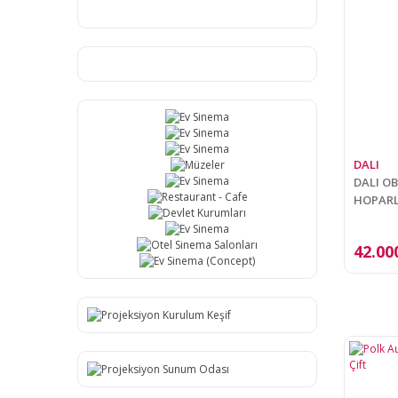
PSB SPEAKERS (16)
SPEKON (16)
NEXT AUDIO (15)
DEFINITIVE (8)
Cambridge Audio (5)
HARMAN KARDON (5)
DALI
KÖNIG (5)
DALI O
OSAWA (5)
HOPAR
FIDEK (4)
PHILIPS (4)
42.00
Q Acoustics (4)
SAMSUNG (4)
APART AUDIO (3)
DEXUN (3)
FBT (3)
TEAC (3)