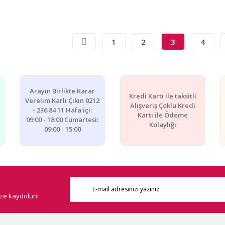
1
2
3
4
Arayın Birlikte Karar
Kredi Kartı ile taksitli
Verelim Karlı Çıkın 0212
Alışveriş Çoklu Kredi
- 236 84 11 Hafa içi:
Kartı ile Ödeme
09:00 - 18:00 Cumartesi:
Kolaylığı
09:00 - 15:00
ize kaydolun!