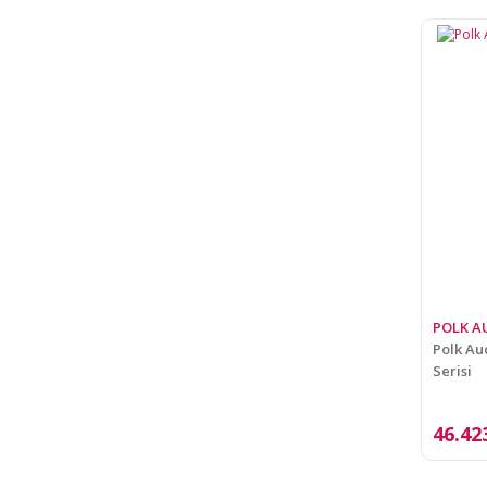
POLK A
Polk Aud
Serisi
46.42