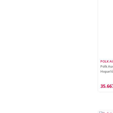
POLK A
Polk Au
Hoparl
35.66