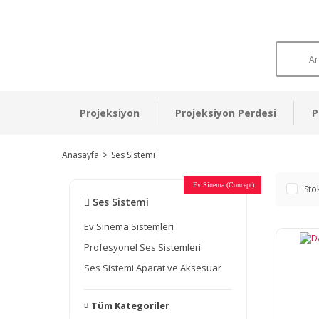
Projeksiyon
Projeksiyon Perdesi
P
Anasayfa
Ses Sistemi
Otel Sinema Salonları
Ev Sinema (Concept)
Devlet Kurumları
Restaurant - Cafe
Ev Sinema
Ev Sinema
Ev Sinema
Ev Sinema
Ev Sinema
Müzeler
Sto
Ses Sistemi
Ev Sinema Sistemleri
Profesyonel Ses Sistemleri
Ses Sistemi Aparat ve Aksesuar
Tüm Kategoriler