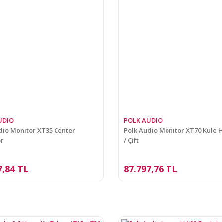
UDIO
POLK AUDIO
dio Monitor XT35 Center
Polk Audio Monitor XT70 Kule 
ör
/ Çift
7,84 TL
87.797,76 TL