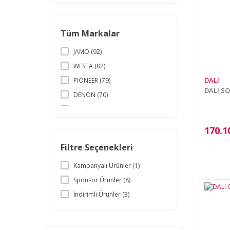
Tüm Markalar
JAMO (92)
WESTA (82)
DALI
PIONEER (79)
DALI SO
DENON (70)
DALI (65)
POLK AUDIO (64)
170.1
YAMAHA (42)
Filtre Seçenekleri
DENOX Audio (38)
Kampanyalı Ürünler (1)
MARANTZ (33)
Sponsor Ürünler (8)
GOLDENEAR (27)
İndirimli Ürünler (3)
ONKYO (25)
Topp Pro (20)
SONY (18)