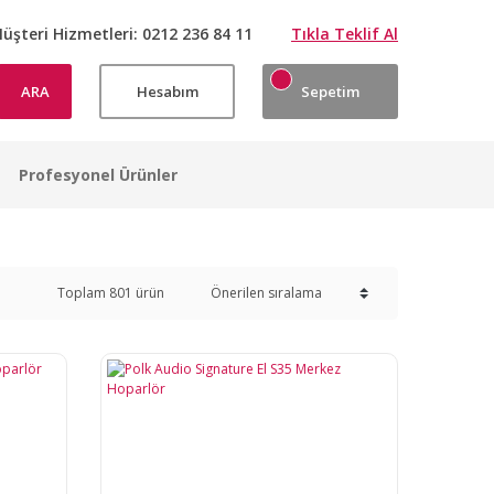
üşteri Hizmetleri:
0212 236 84 11
Tıkla Teklif Al
ARA
Hesabım
Sepetim
Profesyonel Ürünler
Toplam 801 ürün