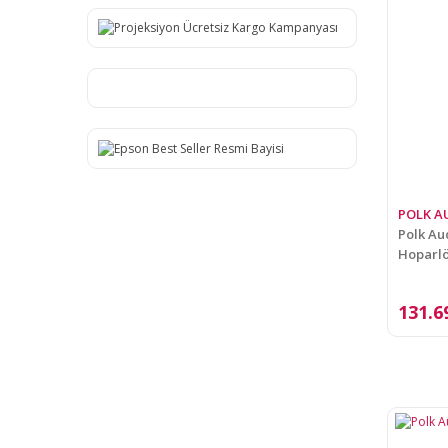
TÜİG (3)
DECON (2)
ELEMENT (2)
Goldmaster (2)
LENTUS (2)
NAD (2)
WHARFEDALE (2)
ENERGY (1)
POLK A
Polk Au
FOCAL (1)
Hoparlör
ITC (1)
JBL (1)
131.6
KEF (1)
Mikafon (1)
RELOOP (1)