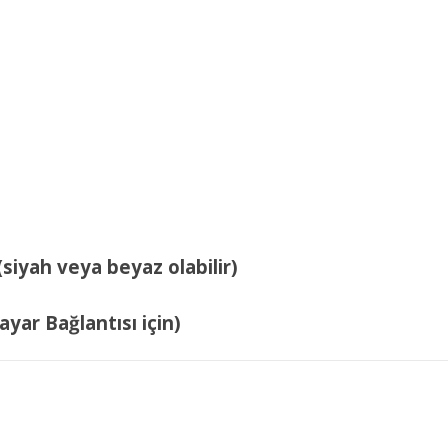
siyah veya beyaz olabilir)
yar Bağlantısı için)
a ve diğer konularda yetersiz gördüğünüz noktaları öneri formunu kullanarak
Bu ürüne ilk yorumu siz yapın!
r.