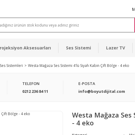
M
rojeksiyon Aksesuarları
Ses Sistemi
Lazer TV
es Sistemleri
Westa Mağaza Ses Sistemi 4'lü Siyah Kabin Çift Bölge - 4 eko
TELEFON
E-POSTA
0212 236 84 11
info@boyutdijital.com
Westa Mağaza Ses Si
- 4 eko