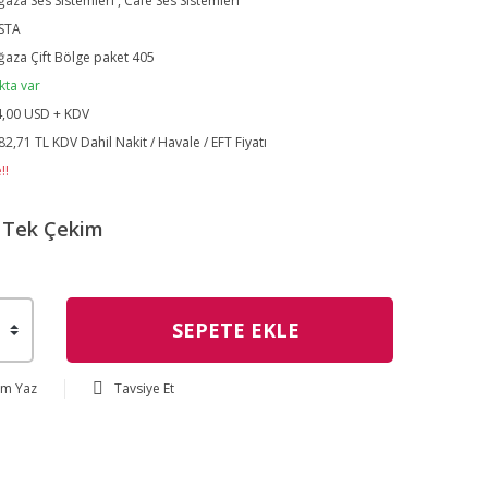
aza Ses Sistemleri
,
Cafe Ses Sistemleri
STA
aza Çift Bölge paket 405
kta var
,00 USD + KDV
82,71 TL KDV Dahil Nakit / Havale / EFT Fiyatı
!!
Tek Çekim
SEPETE EKLE
um Yaz
Tavsiye Et