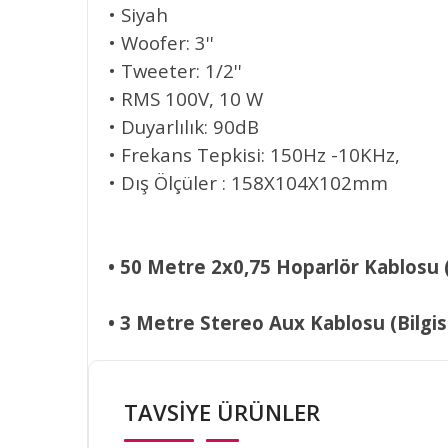
• Siyah
• Woofer: 3''
• Tweeter: 1/2''
• RMS 100V, 10 W
• Duyarlılık: 90dB
• Frekans Tepkisi: 150Hz -10KHz,
• Dış Ölçüler : 158X104X102mm
• 5
0 Metre 2x0,75 Hoparlör Kablosu (
• 3
Metre Stereo Aux Kablosu (Bilgisa
Bu ürünün fiyat bilgisi, resim, ürün açıklamalarınd
Görüş ve önerileriniz için teşekkür ederiz.
TAVSİYE ÜRÜNLER
Ürün resmi kalitesiz, bozuk veya görüntülenemiyo