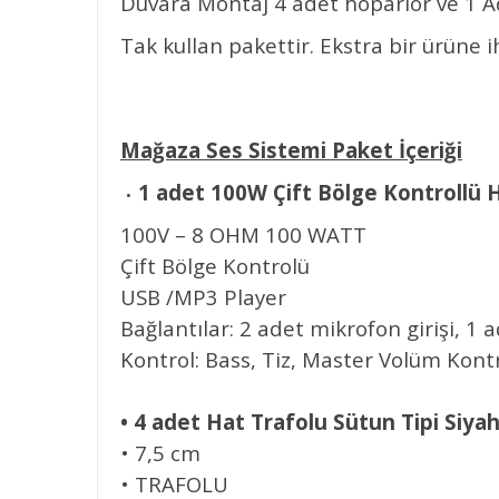
Duvara Montaj 4 adet hoparlör ve 1 Ad
Tak kullan pakettir. Ekstra bir ürüne i
Mağaza Ses Sistemi Paket İçeriği
1 adet 100W Çift Bölge Kontrollü 
•
100V – 8 OHM 100 WATT
Çift Bölge Kontrolü
USB /MP3 Player
Bağlantılar: 2 adet mikrofon girişi, 1 
Kontrol: Bass, Tiz, Master Volüm Kont
• 4
adet Hat Trafolu Sütun Tipi Siya
• 7,5 cm
• TRAFOLU