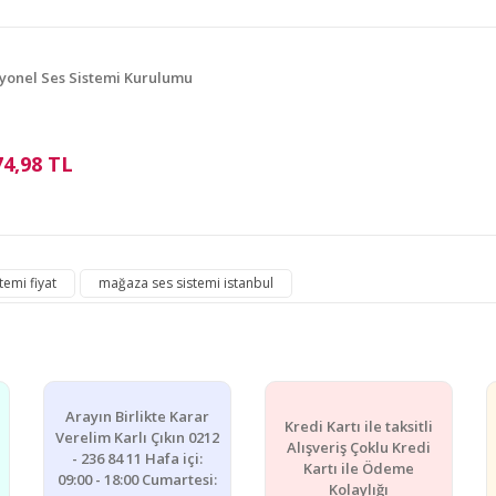
Yorum Yaz
yonel Ses Sistemi Kurulumu
74,98 TL
Gönder
emi fiyat
mağaza ses sistemi istanbul
Arayın Birlikte Karar
Kredi Kartı ile taksitli
Verelim Karlı Çıkın 0212
Alışveriş Çoklu Kredi
- 236 84 11 Hafa içi:
Kartı ile Ödeme
09:00 - 18:00 Cumartesi:
Kolaylığı