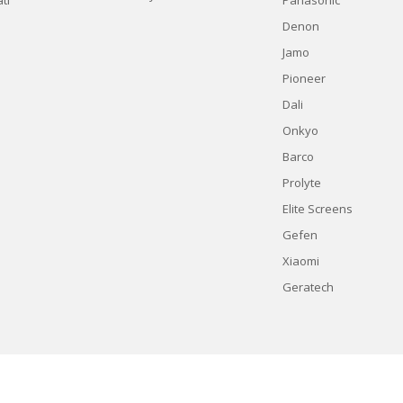
tı
Panasonic
Denon
Jamo
Pioneer
Dali
Onkyo
Barco
Prolyte
Elite Screens
Gefen
Xiaomi
Geratech