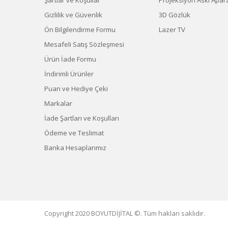
Şartlar ve Koşullar
Projeksiyon Askı Apara
Gizlilik ve Güvenlik
3D Gözlük
Ön Bilgilendirme Formu
Lazer TV
Mesafeli Satış Sözleşmesi
Ürün İade Formu
İndirimli Ürünler
Puan ve Hediye Çeki
Markalar
İade Şartları ve Koşulları
Ödeme ve Teslimat
Banka Hesaplarımız
Copyright 2020 BOYUTDİJİTAL ©. Tüm hakları saklıdır.