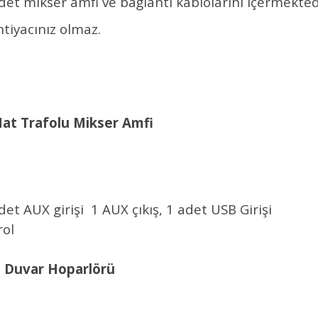
et mikser amfi ve bağlantı kablolarını içermekted
htiyacınız olmaz.
Hat Trafolu Mikser Amfi
adet AUX girişi 1 AUX çıkış, 1 adet USB Girişi
rol
h Duvar Hoparlörü