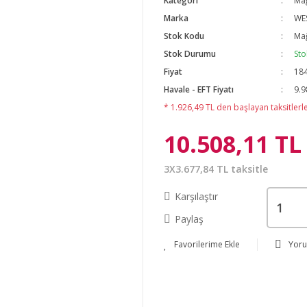
Kategori
Mağ
Marka
WE
Stok Kodu
Mağ
Stok Durumu
Sto
Fiyat
184
Havale - EFT Fiyatı
9.9
* 1.926,49 TL den başlayan taksitlerle
10.508,11 TL
3X3.677,84 TL taksitle
Karşılaştır
Paylaş
Yor