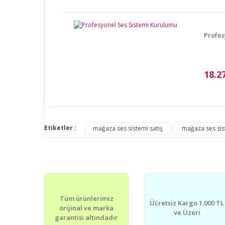
Ürün açıklamasında eksik bilgiler bulunuyor.
Ürün bilgilerinde hatalar bulunuyor.
Profes
Ürün fiyatı diğer sitelerden daha pahalı.
Bu ürüne benzer farklı alternatifler olmalı.
18.2
Etiketler :
mağaza ses sistemi satış
mağaza ses sist
Tüm ürünlerimiz
Ücretsiz Kargo 1.000 TL
orijinal ve marka
ve Üzeri
garantisi altındadır