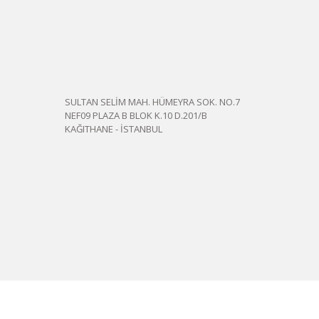
SULTAN SELİM MAH. HÜMEYRA SOK. NO.7
NEF09 PLAZA B BLOK K.10 D.201/B
KAĞITHANE - İSTANBUL