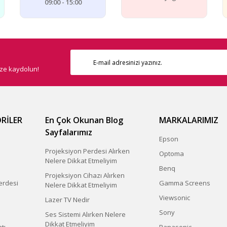
09:00 - 15:00
ize kaydolun!
RİLER
En Çok Okunan Blog
MARKALARIMIZ
Sayfalarımız
Epson
Projeksiyon Perdesi Alırken
Optoma
Nelere Dikkat Etmeliyim
Benq
Projeksiyon Cihazı Alırken
erdesi
Gamma Screens
Nelere Dikkat Etmeliyim
Viewsonic
Lazer TV Nedir
Sony
Ses Sistemi Alırken Nelere
Dikkat Etmeliyim