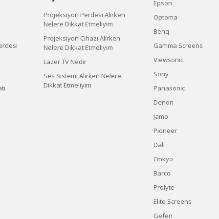
Epson
Projeksiyon Perdesi Alırken
Optoma
Nelere Dikkat Etmeliyim
Benq
Projeksiyon Cihazı Alırken
erdesi
Gamma Screens
Nelere Dikkat Etmeliyim
Viewsonic
Lazer TV Nedir
Sony
Ses Sistemi Alırken Nelere
Dikkat Etmeliyim
tı
Panasonic
Denon
Jamo
Pioneer
Dali
Onkyo
Barco
Prolyte
Elite Screens
Gefen