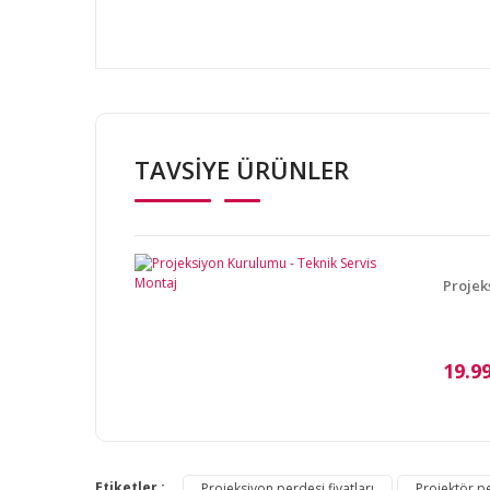
Bu ürünün fiyat bilgisi, resim, ürün açıklamalarında v
Görüş ve önerileriniz için teşekkür ederiz.
TAVSİYE ÜRÜNLER
Ürün resmi kalitesiz, bozuk veya görüntülenemiyor.
Ürün açıklamasında eksik bilgiler bulunuyor.
Ürün bilgilerinde hatalar bulunuyor.
Ürün fiyatı diğer sitelerden daha pahalı.
Projek
Bu ürüne benzer farklı alternatifler olmalı.
19.9
Etiketler :
Projeksiyon perdesi fiyatları
Projektör p