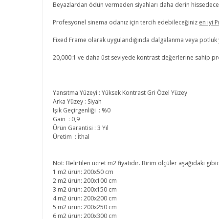
Beyazlardan ödün vermeden siyahları daha derin hissedeceks
Profesyonel sinema odanız için tercih edebileceğiniz
en iyi 
Fixed Frame olarak uygulandığında dalgalanma veya potluk y
20,000:1 ve daha üst seviyede kontrast değerlerine sahip proj
Yansıtma Yüzeyi : Yüksek Kontrast Gri Özel Yüzey
Arka Yüzey : Siyah
Işık Geçirgenliği : %0
Gain : 0,9
Ürün Garantisi : 3 Yıl
Üretim : İthal
Not: Belirtilen ücret m2 fiyatıdır. Birim ölçüler aşağıdaki gibid
1 m2 ürün: 200x50 cm
2 m2 ürün: 200x100 cm
3 m2 ürün: 200x150 cm
4 m2 ürün: 200x200 cm
5 m2 ürün: 200x250 cm
6 m2 ürün: 200x300 cm