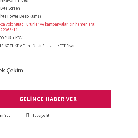
jeksiyon Perdesi
Lyte Screen
olyte Power Deep Kumaş
kta yok; Muadil ürünler ve kampanyalar için hemen ara:
122368411
00 EUR + KDV
13,67 TL KDV Dahil Nakit / Havale / EFT Fiyatı
ek Çekim
GELİNCE HABER VER
um Yaz
Tavsiye Et