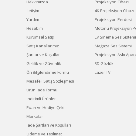
Hakkımızda
Projeksiyon Cihazı
İletişim
4K Projeksiyon Cihazı
Yardım
Projeksiyon Perdesi
Hesabım
Motorlu Projeksiyon P
Kurumsal Satış
Ev Sinema Ses Sistemi
Satış Kanallarımız
Mağaza Ses Sistemi
Şartlar ve Koşullar
Projeksiyon Askı Apara
Gizlilik ve Güvenlik
3D Gözlük
Ön Bilgilendirme Formu
Lazer TV
Mesafeli Satış Sözleşmesi
Ürün İade Formu
İndirimli Ürünler
Puan ve Hediye Çeki
Markalar
İade Şartları ve Koşulları
Ödeme ve Teslimat