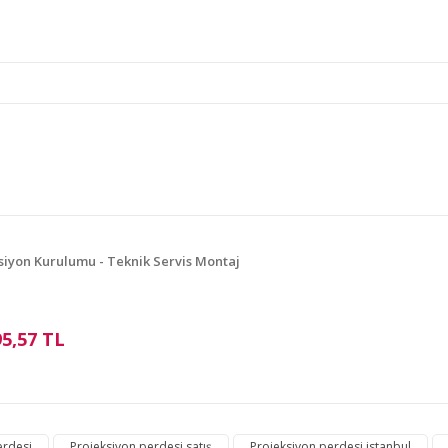
e diğer konularda yetersiz gördüğünüz noktaları öneri formunu kullanarak ta
Bu ürüne ilk yorumu siz yapın!
Yorum Yaz
siyon Kurulumu - Teknik Servis Montaj
95,57 TL
Gönder
erdesi
Projeksiyon perdesi satış
Projeksiyon perdesi istanbul