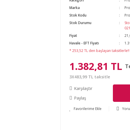
Kategori
Pro
Marka
Pro
Stok Kodu
Pr
Stok Durumu
Sto
02
Fiyat
21,
Havale - EFT Fiyatı
1.3
* 253,52 TL den başlayan taksitlerle!!
1.382,81 TL
T
3X483,99 TL taksitle
Karşılaştır
Paylaş
Yor