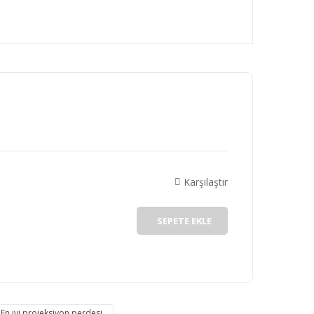
rafımıza iletebilirsiniz.
Karşılaştır
SEPETE EKLE
En iyi projeksiyon perdesi