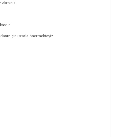
alırsınız.
ktedir.
danız için ısrarla önermekteyiz.