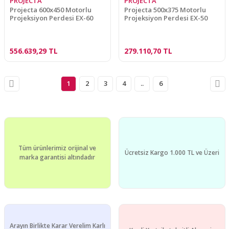
PROJECTA
PROJECTA
Projecta 600x450 Motorlu
Projecta 500x375 Motorlu
Projeksiyon Perdesi EX-60
Projeksiyon Perdesi EX-50
556.639,29 TL
279.110,70 TL
1
2
3
4
..
6
Tüm ürünlerimiz orijinal ve
Ücretsiz Kargo 1.000 TL ve Üzeri
marka garantisi altındadır
Arayın Birlikte Karar Verelim Karlı