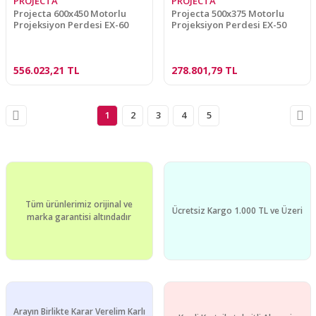
PROJECTA
PROJECTA
Projecta 600x450 Motorlu
Projecta 500x375 Motorlu
Projeksiyon Perdesi EX-60
Projeksiyon Perdesi EX-50
556.023,21 TL
278.801,79 TL
1
2
3
4
5
Tüm ürünlerimiz orijinal ve
Ücretsiz Kargo 1.000 TL ve Üzeri
marka garantisi altındadır
Arayın Birlikte Karar Verelim Karlı