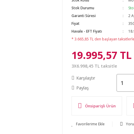
Stok Kodu
Mo
Stok Durumu
Sto
Garanti Süresi
2 A
Fiyat
350
Havale - EFT Fiyatı
18.
* 3.665,85 TL den başlayan taksitlerle
19.995,57 TL
3X6.998,45 TL taksitle
Karşılaştır
Paylaş
Önsiparişli Ürün
Yor