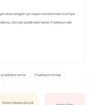
eyen ekstra bölgeler için müşteri temsilcimizden özel fiyat
ablosu, Sıva üstü plastik kablo kanalı, Projeksiyon askı
rafımıza iletebilirsiniz.
 projeksiyon servisi
Projeksiyon montajı
Demo Odamızda Çok
Online Öde