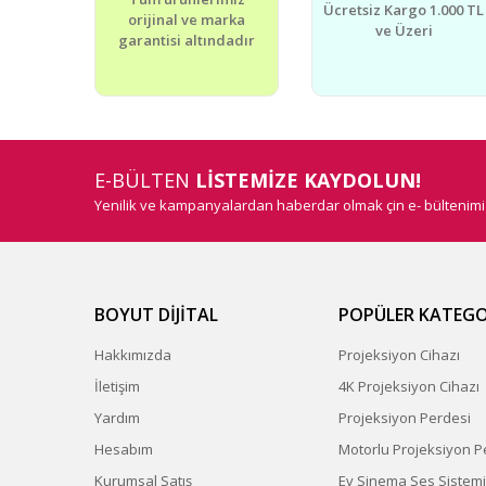
Ücretsiz Kargo 1.000 TL
orijinal ve marka
Bu ürüne benzer farklı alternatifler olmalı.
ve Üzeri
garantisi altındadır
E-BÜLTEN
LİSTEMİZE KAYDOLUN!
Yenilik ve kampanyalardan haberdar olmak çin e- bültenim
BOYUT DİJİTAL
POPÜLER KATEGO
Hakkımızda
Projeksiyon Cihazı
İletişim
4K Projeksiyon Cihazı
Yardım
Projeksiyon Perdesi
Hesabım
Motorlu Projeksiyon P
Kurumsal Satış
Ev Sinema Ses Sistemi