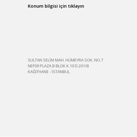
Konum bilgisi için tıklayın
SULTAN SELİM MAH. HÜMEYRA SOK. NO.7
NEF09 PLAZA B BLOK K.10 D.201/B
KAĞITHANE - İSTANBUL