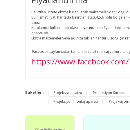
Belirtilen ücrete ekstra kullanılacak malzemeler dahil değildi
Bu hizmet fiyatı haritada belirtilen 1,2,3,4,5,6 nolu bölgeler
alınız.
Kurulumda kullanılacak olası ihtiyacınız olan fiyata dahil olm
aparatı vb....
Ekstra malzemeler veya aklınıza takılan her türlü soru için r
Facebook sayfamızdan tamamı bize ait montaj ve kurulum gör
https://www.facebook.com/B
Bu ürünün fiyat bilgisi, resim, ürün açıklamalarında v
Görüş ve önerileriniz için teşekkür ederiz.
Etiketler :
Projeksiyon satışı
Projeksiyon Kurulumu
Projeksiyon montaj aparatı
Projeksiyon m
Ürün resmi kalitesiz, bozuk veya görüntülenemiyor.
Ürün açıklamasında eksik bilgiler bulunuyor.
Ürün bilgilerinde hatalar bulunuyor.
Tüm ürünlerimiz
Ürün fiyatı diğer sitelerden daha pahalı.