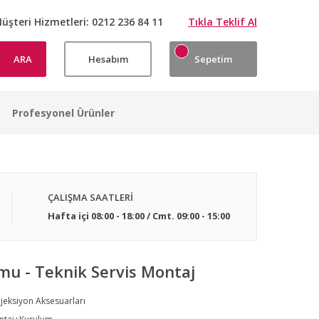
üşteri Hizmetleri:
0212 236 84 11
Tıkla Teklif Al
ARA
Hesabım
Sepetim
Profesyonel Ürünler
Projeksiyon Perdesi Kurulumlarımızdan Örnek Görseller
Projeksiyon Perdesi Kurulumlarımızdan Örnek Görseller
Projeksiyon Perdesi Kurulumlarımızdan Örnek Görseller
Projeksiyon Perdesi Kurulumlarımızdan Örnek Görseller
Projeksiyon Perdesi Kurulumlarımızdan Örnek Görseller
Projeksiyon Perdesi Kurulumlarımızdan Örnek Görseller
Projeksiyon Perdesi Kurulumlarımızdan Örnek Görseller
Projeksiyon Perdesi Kurulumlarımızdan Örnek Görseller
ÇALIŞMA SAATLERİ
Hafta içi 08:00 - 18:00 / Cmt. 09:00 - 15:00
mu - Teknik Servis Montaj
jeksiyon Aksesuarları