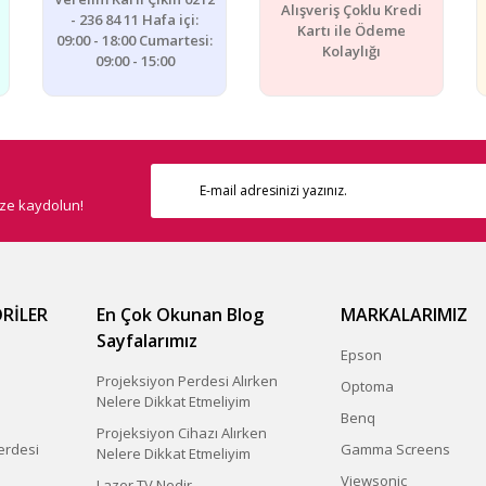
Alışveriş Çoklu Kredi
- 236 84 11 Hafa içi:
Kartı ile Ödeme
09:00 - 18:00 Cumartesi:
Kolaylığı
09:00 - 15:00
Gönder
ize kaydolun!
RİLER
En Çok Okunan Blog
MARKALARIMIZ
Sayfalarımız
Epson
Projeksiyon Perdesi Alırken
Optoma
Nelere Dikkat Etmeliyim
Benq
Projeksiyon Cihazı Alırken
erdesi
Gamma Screens
Nelere Dikkat Etmeliyim
Viewsonic
Lazer TV Nedir