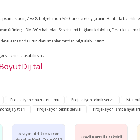
r.
i kapsamaktadır, 7 ve 8. bölgeler için %20 fark ücret uygulanır. Haritada belirtilm
ayan ürünler; HDMI/VGA kablolar, Ses sistemi bağlantı kabloları, Elektrik uzatma k
andevu esnasında ürün danışmanlarımızdan bilgi alabilirsiniz.
sellerine ulaşabilirsiniz.
oyutDijital
e diğer konularda yetersiz gördüğünüz noktaları öneri formunu kullanarak ta
Projeksiyon cihazı kurulumu
Projeksiyon teknik servis
Istanbul
Bu ürüne ilk yorumu siz yapın!
ontaj fiyatları
Projeksiyon teknik servisi
Projeksiyon lamba fiyatları
Yorum Yaz
Arayın Birlikte Karar
Kredi Kartı ile taksitli
Verelim Karlı Çıkın 0212