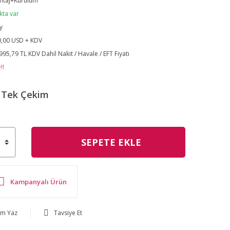
ntaj+Kurulum
kta var
y
,00 USD + KDV
995,79 TL KDV Dahil Nakit / Havale / EFT Fiyatı
!!
Tek Çekim
SEPETE EKLE
Kampanyalı Ürün
um Yaz
Tavsiye Et