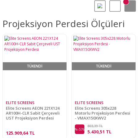
Projeksiyon Perdesi Ölçüleri
TÜKENDİ
TÜKENDİ
ELITE SCREENS
ELITE SCREENS
Elite Screens AEON 221X124
Elite Screens 305x228
AR100H-CLR Sabit Çerçeveli
Motorlu Projeksiyon Perdesi
UST Projeksiyon Perdesi
- VMAX150XWV2
803,39 TL
%-576
5.430,51 TL
125.909,64 TL