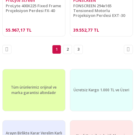
ProLyte Screen
FONSCREEN
ProLyte 400X225 Fixed Frame
FONSCREEN 294x165
Projeksiyon Perdesi FX-40
Tensioned Motorlu
Projeksiyon Perdesi EXT-30
55.967,17 TL
39.552,77 TL
1
2
3
Tüm ürünlerimiz orijinal ve
Ücretsiz Kargo 1.000 TL ve Üzeri
marka garantisi altındadır
Arayın Birlikte Karar Verelim Karlı