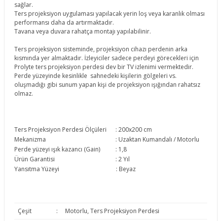
sağlar.
Ters projeksiyon uygulaması yapılacak yerin loş veya karanlık olması
performansı daha da artırmaktadır.
Tavana veya duvara rahatça montajı yapılabilinir.
Ters projeksiyon sisteminde, projeksiyon cihazı perdenin arka
kısmında yer almaktadır. İzleyiciler sadece perdeyi görecekleri için
Prolyte ters projeksiyon perdesi dev bir TV izlenimi vermektedir.
Perde yüzeyinde kesinlikle sahnedeki kişilerin gölgeleri vs.
oluşmadığı gibi sunum yapan kişi de projeksiyon ışığından rahatsız
olmaz.
Ters Projeksiyon Perdesi Ölçüleri
: 200x200 cm
Mekanizma
: Uzaktan Kumandalı / Motorlu
Perde yüzeyi ışık kazancı (Gain)
: 1,8
Ürün Garantisi
: 2 Yıl
Yansıtma Yüzeyi
: Beyaz
Çeşit
:
Motorlu, Ters Projeksiyon Perdesi