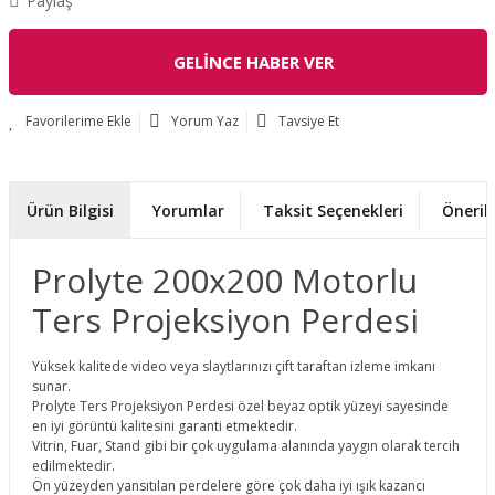
Paylaş
GELİNCE HABER VER
Yorum Yaz
Tavsiye Et
Ürün Bilgisi
Yorumlar
Taksit Seçenekleri
Önerile
Prolyte 200x200 Motorlu
Ters Projeksiyon Perdesi
Yüksek kalitede video veya slaytlarınızı çift taraftan izleme imkanı
sunar.
Prolyte Ters Projeksiyon Perdesi özel beyaz optik yüzeyi sayesinde
en iyi görüntü kalitesini garanti etmektedir.
Vitrin, Fuar, Stand gibi bir çok uygulama alanında yaygın olarak tercih
edilmektedir.
Ön yüzeyden yansıtılan perdelere göre çok daha iyi ışık kazancı