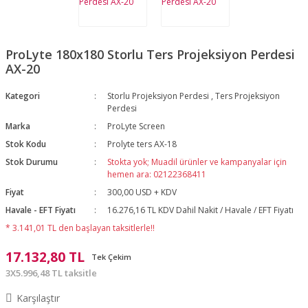
ProLyte 180x180 Storlu Ters Projeksiyon Perdesi
AX-20
Kategori
Storlu Projeksiyon Perdesi
,
Ters Projeksiyon
Perdesi
Marka
ProLyte Screen
Stok Kodu
Prolyte ters AX-18
Stok Durumu
Stokta yok; Muadil ürünler ve kampanyalar için
hemen ara: 02122368411
Fiyat
300,00 USD + KDV
Havale - EFT Fiyatı
16.276,16 TL KDV Dahil Nakit / Havale / EFT Fiyatı
* 3.141,01 TL den başlayan taksitlerle!!
17.132,80 TL
Tek Çekim
3X5.996,48 TL taksitle
Karşılaştır