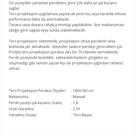
Ön yüzeyden yansıtılan perdelere göre çok daha iyi ışık kazancı
sağlar.
Ters projeksiyon uygulaması yapılacak yerin loş veya karanlık olması
performansı daha da artırmaktadır.
Tavana veya duvara rahatça montajı yapılabilinir. Stor mekanizması
isteğe göre sağda veya solda olabilmektedir.
Ters projeksiyon sisteminde, projeksiyon cihazı perdenin arka
kısmında yer almaktadır. İzleyiciler sadece perdeyi görecekleri için
Prolyte ters projeksiyon perdesi dev bir TV izlenimi vermektedir.
Perde yüzeyinde kesinlikle sahnedeki kişilerin gölgeleri vs.
oluşmadığı gibi sunum yapan kişi de projeksiyon ışığından rahatsız
olmaz.
Ters Projeksiyon Perdesi Ölçüleri
: 180x180 cm
Mekanizma
: Manuel
Perde yüzeyi ışık kazancı (Gain)
: 1,8
Ürün Garantisi
: 2 Yıl
Yansıtma Yüzeyi
: Ters Beyaz