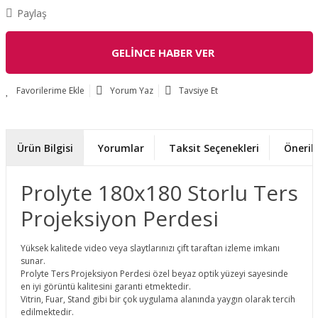
Paylaş
GELİNCE HABER VER
Yorum Yaz
Tavsiye Et
Ürün Bilgisi
Yorumlar
Taksit Seçenekleri
Önerile
Prolyte 180x180 Storlu Ters
Projeksiyon Perdesi
Yüksek kalitede video veya slaytlarınızı çift taraftan izleme imkanı
sunar.
Prolyte Ters Projeksiyon Perdesi özel beyaz optik yüzeyi sayesinde
en iyi görüntü kalitesini garanti etmektedir.
Vitrin, Fuar, Stand gibi bir çok uygulama alanında yaygın olarak tercih
edilmektedir.