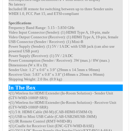
No latency
Included IR remote for switching between up to three Sender units
WHDI 1.0, FCC Part 15, and ETSI-compliant
Specifications
Frequency Band Range: 5.15 - 5.850 GHz
Video Input Connector (Sender): (1) HDMI Type A, 19-pin, male
Video Output Connector (Receiver): (1) HDMI Type A, 19-pin, female
USB Connector (Sender / Receiver): (1) Mini-B
Power Supply (Sender): (1) 5V / 1A DC with USB jack (can also use
powered USB port)
Power Supply (Receiver): (1) 5V / 2A DC
Power Consumption (Sender / Receiver): 3W (max.) / 8W (max.)
Dimensions (W x H x D):
Sender Unit: 1.2" x 0.6" x 3.9" (29mm x 14.5mm x 98mm)
Receiver Unit: 5.83" x 0.8" x 3.8" (148mm x 20mm x 96mm)
Shipping Weight: 2.0 lbs. (0.9 kg)
In The Box
•(1) Wireless for HDMI Extender (In-Room Solution) - Sender Unit
(GTV-WHD-1080P-SRS)
•(1) Wireless for HDMI Extender (In-Room Solution) - Receiver Unit
(GTV-WHD-1080P-SRR)
•(1) 5 ft. HDMI Cable (M-M) (CAB-HDMI-05MM-O)
•(1) USB to Mini USB Cable (CAB-USB2MUSB-3MM)
•(1) IR Remote Control (RMT-WHD-IR)
•(1) Cradle for Receiver Unit (ENC-GTV-WHD-BASE)
•(1) 5V/1A DC Power Supply (for Sender Unit) (EXT-PS51A-SSA)