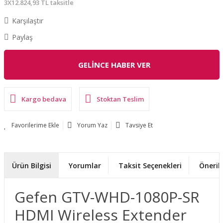
3X12.824,93 TL taksitle
Karşılaştır
Paylaş
GELİNCE HABER VER
Kargo bedava
Stoktan Teslim
Yorum Yaz
Tavsiye Et
Ürün Bilgisi
Yorumlar
Taksit Seçenekleri
Önerile
Gefen GTV-WHD-1080P-SR
HDMI Wireless Extender