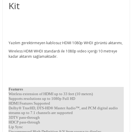
Kit
Yazılım gerektirmeyen kablosuz HDMI 1080p WHDI görüntü aktarımı,
Wireless HDMI WHDI standardı ile 1080p video içeriği 10 metreye
kadar aktarım sağlamaktadır.
Features
Wireless extension of HDMI up to 33 feet (10 meters)
Supports resolutions up to 1080p Full HD
HDMI Features Supported
Dolby® TrueHD, DTS-HD® Master Audio™, and PCM digital audio
streams up to 7.1 channels are supported
3DTV pass-through
HDCP pass-through
Lip Sync
Uncompressed High Definition A/V from source to display