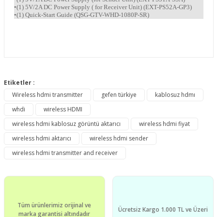
•(1) 5V/2A DC Power Supply ( for Receiver Unit) (EXT-PS52A-GP3)
•(1) Quick-Start Guide (QSG-GTV-WHD-1080P-SR)
Bu ürünün fiyat bilgisi, resim, ürün açıklamalarında ve diğer
konularda yetersiz gördüğünüz noktaları öneri formunu
Etiketler :
Bu ürüne ilk yorumu siz yapın!
kullanarak tarafımıza iletebilirsiniz.
Wireless hdmi transmitter
gefen türkiye
kablosuz hdmı
Görüş ve önerileriniz için teşekkür ederiz.
whdi
wireless HDMI
Yorum Yaz
Ürün resmi kalitesiz, bozuk veya görüntülenemiyor.
wireless hdmi kablosuz görüntü aktarıcı
wireless hdmi fiyat
Ürün açıklamasında eksik bilgiler bulunuyor.
wireless hdmi aktarıcı
wireless hdmi sender
Ürün bilgilerinde hatalar bulunuyor.
wireless hdmi transmitter and receiver
Ürün fiyatı diğer sitelerden daha pahalı.
Bu ürüne benzer farklı alternatifler olmalı.
Tüm ürünlerimiz orijinal ve
Ücretsiz Kargo 1.000 TL ve Üzeri
marka garantisi altındadır