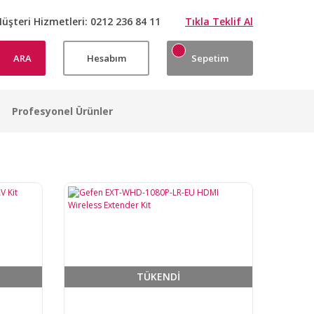
üşteri Hizmetleri:
0212 236 84 11
Tıkla Teklif Al
ARA
Hesabım
Sepetim
Profesyonel Ürünler
TÜKENDİ