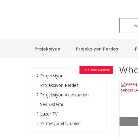
Projeksiyon
Projeksiyon Perdesi
P
Whd
Otel Sinema Salonları
Ev Sinema (Concept)
Devlet Kurumları
Restaurant - Cafe
Ev Sinema
Ev Sinema
Ev Sinema
Ev Sinema
Ev Sinema
Müzeler
Projeksiyon
Projeksiyon Perdesi
Projeksiyon Aksesuarları
Ses Sistemi
Lazer TV
Profesyonel Ürünler