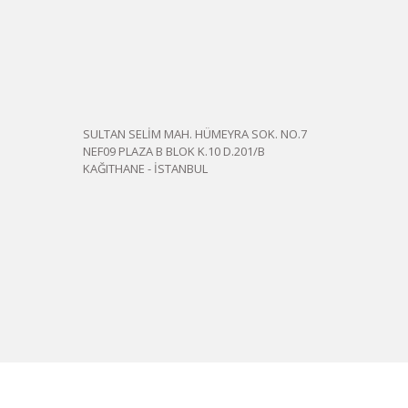
SULTAN SELİM MAH. HÜMEYRA SOK. NO.7
NEF09 PLAZA B BLOK K.10 D.201/B
KAĞITHANE - İSTANBUL