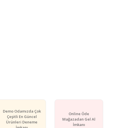
Demo Odamızda Çok
Online Öde
Çeşitli En Güncel
Mağazadan Gel Al
Ürünleri Deneme
İmkanı
İmkanı