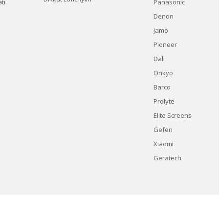
tı
Panasonic
Denon
Jamo
Pioneer
Dali
Onkyo
Barco
Prolyte
Elite Screens
Gefen
Xiaomi
Geratech