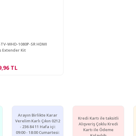
GTV-WHD-1080P-SR HDMI
s Extender Kit
9,96 TL
Arayın Birlikte Karar
Kredi Kartı ile taksitli
Verelim Karlı Çıkın 0212
Alışveriş Çoklu Kredi
- 236 84 11 Hafa içi:
Kartı ile Ödeme
09:00 - 18:00 Cumartesi:
Kolaylığı