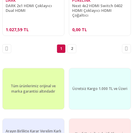
DARK
PURELINK
DARK 2x1 HDMI Çoklayıcı
Next 4x2 HDMI Switch 0402
Dual HDMI
HDMI Çoklayıcı HDMI
Çoğaltıcı
1.027,59 TL
0,00 TL
1
2
Tüm ürünlerimiz orijinal ve
Ücretsiz Kargo 1.000 TL ve Üzeri
marka garantisi altındadır
Arayın Birlikte Karar Verelim Karlı