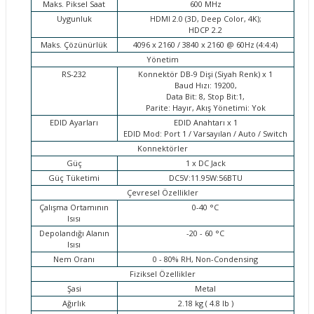
Maks. Piksel Saat
600 MHz
Uygunluk
HDMI 2.0 (3D, Deep Color, 4K);
HDCP 2.2
Maks. Çözünürlük
4096 x 2160 / 3840 x 2160 @ 60Hz (4:4:4)
Yönetim
RS-232
Konnektör DB-9 Dişi (Siyah Renk) x 1
Baud Hızı: 19200,
Data Bit: 8, Stop Bit:1,
Parite: Hayır, Akış Yönetimi: Yok
EDID Ayarları
EDID Anahtarı x 1
EDID Mod: Port 1 / Varsayılan / Auto / Switch
Konnektörler
Güç
1 x DC Jack
Güç Tüketimi
DC5V:11.95W:56BTU
Çevresel Özellikler
Çalışma Ortamının
0-40 °C
Isısı
Depolandığı Alanın
-20 - 60 °C
Isısı
Nem Oranı
0 - 80% RH, Non-Condensing
Fiziksel Özellikler
Şasi
Metal
Ağırlık
2.18 kg ( 4.8 lb )