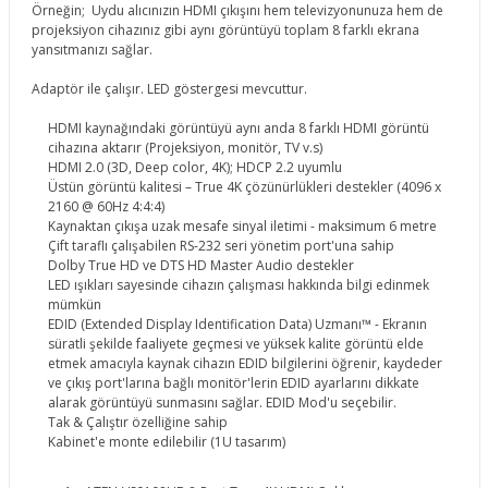
Örneğin; Uydu alıcınızın HDMI çıkışını hem televizyonunuza hem de
projeksiyon cihazınız gibi aynı görüntüyü toplam 8 farklı ekrana
yansıtmanızı sağlar.
Adaptör ile çalışır. LED göstergesi mevcuttur.
HDMI kaynağındaki görüntüyü aynı anda 8 farklı HDMI görüntü
cihazına aktarır (Projeksiyon, monitör, TV v.s)
HDMI 2.0 (3D, Deep color, 4K); HDCP 2.2 uyumlu
Üstün görüntü kalitesi – True 4K çözünürlükleri destekler (4096 x
2160 @ 60Hz 4:4:4)
Kaynaktan çıkışa uzak mesafe sinyal iletimi - maksimum 6 metre
Çift taraflı çalışabilen RS-232 seri yönetim port'una sahip
Dolby True HD ve DTS HD Master Audio destekler
LED ışıkları sayesinde cihazın çalışması hakkında bilgi edinmek
mümkün
EDID (Extended Display Identification Data) Uzmanı™ - Ekranın
süratli şekilde faaliyete geçmesi ve yüksek kalite görüntü elde
etmek amacıyla kaynak cihazın EDID bilgilerini öğrenir, kaydeder
ve çıkış port'larına bağlı monitör'lerin EDID ayarlarını dikkate
alarak görüntüyü sunmasını sağlar. EDID Mod'u seçebilir.
Tak & Çalıştır özelliğine sahip
Kabinet'e monte edilebilir (1U tasarım)