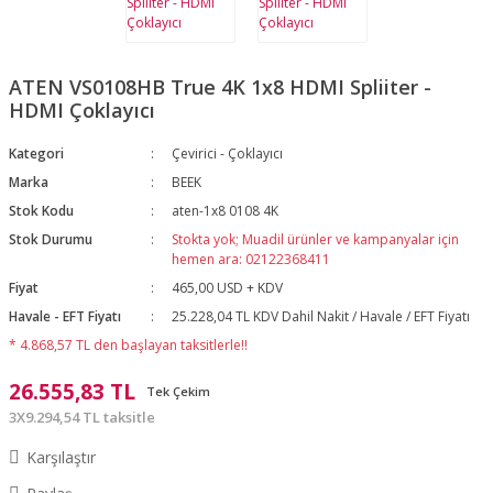
ATEN VS0108HB True 4K 1x8 HDMI Spliiter -
HDMI Çoklayıcı
Kategori
Çevirici - Çoklayıcı
Marka
BEEK
Stok Kodu
aten-1x8 0108 4K
Stok Durumu
Stokta yok; Muadil ürünler ve kampanyalar için
hemen ara: 02122368411
Fiyat
465,00 USD + KDV
Havale - EFT Fiyatı
25.228,04 TL KDV Dahil Nakit / Havale / EFT Fiyatı
* 4.868,57 TL den başlayan taksitlerle!!
26.555,83 TL
Tek Çekim
3X9.294,54 TL taksitle
Karşılaştır