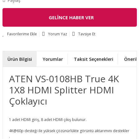
Paylaş
GELİNCE HABER VER
Yorum Yaz
Tavsiye Et
Ürün Bilgisi
Yorumlar
Taksit Seçenekleri
Önerile
ATEN VS-0108HB True 4K
1X8 HDMI Splitter HDMI
Çoklayıcı
1 adet HDMI giriş, 8 adet HDMI çıkış bulunur.
4K@60p desteği ile yüksek çözünürlükte görüntü aktarımını destekler
.