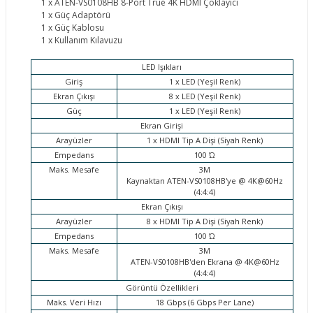
1 x ATEN-VS0108HB 8-Port True 4K HDMI Çoklayıcı
1 x Güç Adaptörü
1 x Güç Kablosu
1 x Kullanım Kılavuzu
LED Işıkları
Giriş
1 x LED (Yeşil Renk)
Ekran Çıkışı
8 x LED (Yeşil Renk)
Güç
1 x LED (Yeşil Renk)
Ekran Girişi
Arayüzler
1 x HDMI Tip A Dişi (Siyah Renk)
Empedans
100 Ώ
Maks. Mesafe
3M
Kaynaktan ATEN-VS0108HB'ye @ 4K@60Hz
(4:4:4)
Ekran Çıkışı
Arayüzler
8 x HDMI Tip A Dişi (Siyah Renk)
Empedans
100 Ώ
Maks. Mesafe
3M
ATEN-VS0108HB'den Ekrana @ 4K@60Hz
(4:4:4)
Görüntü Özellikleri
Maks. Veri Hızı
18 Gbps (6 Gbps Per Lane)