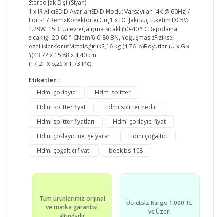
Stereo Jak Dişi (Siyah)
1 x IR AlıcıEDID AyarlarıEDID Modu: Varsayılan (4K @ 60Hz) /
Port-1 / RemixKonektörlerGüç1 x DC JakıGüç tüketimiDC5V:
3.29W: 15BTUçevreÇalışma sıcaklığı0-40 ° CDepolama
sıcaklığı-20-60 ° CNem% 0-80 BN, YoğuşmasızFiziksel
özelliklerKonutMetalAğırlık2,16 kg (4,76 lb)Boyutlar (U x G x
Y)43,72 x 15,88 x 4,40 cm
(17,21 x 6,25 x 1,73 inç)
Etiketler :
Bu ürünün fiyat bilgisi, resim, ürün açıklamalarında
Hdmi çoklayıcı
Hdmi splitter
ve diğer konularda yetersiz gördüğünüz noktaları
Bu ürüne ilk yorumu siz yapın!
öneri formunu kullanarak tarafımıza iletebilirsiniz.
Hdmı splitter fiyat
Hdmi splitter nedir
Görüş ve önerileriniz için teşekkür ederiz.
Hdmi splitter fiyatları
Hdmi çoklayıcı fiyat
Yorum Yaz
Hdmi çoklayıcı ne işe yarar
Hdmi çoğaltıcı
Ürün resmi kalitesiz, bozuk veya
görüntülenemiyor.
Hdmi çoğaltıcı fiyatı
beek bs-108
Ürün açıklamasında eksik bilgiler bulunuyor.
Ürün bilgilerinde hatalar bulunuyor.
Ürün fiyatı diğer sitelerden daha pahalı.
Tüm ürünlerimiz orijinal
Ücretsiz Kargo 1.000 TL
Bu ürüne benzer farklı alternatifler olmalı.
ve marka garantisi
ve Üzeri
altındadır