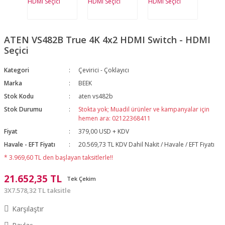
ATEN VS482B True 4K 4x2 HDMI Switch - HDMI
Seçici
Kategori
Çevirici - Çoklayıcı
Marka
BEEK
Stok Kodu
aten vs482b
Stok Durumu
Stokta yok; Muadil ürünler ve kampanyalar için
hemen ara: 02122368411
Fiyat
379,00 USD + KDV
Havale - EFT Fiyatı
20.569,73 TL KDV Dahil Nakit / Havale / EFT Fiyatı
* 3.969,60 TL den başlayan taksitlerle!!
21.652,35 TL
Tek Çekim
3X7.578,32 TL taksitle
Karşılaştır