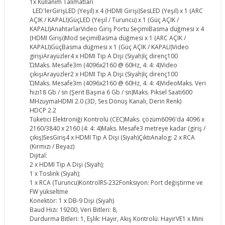
1x Kullanım Talimatları
LED'lerGirişLED (Yeşil) x 4 (HDMI Girişi)SesLED (Yeşil) x 1 (ARC
AÇIK / KAPALI)GüçLED (Yeşil / Turuncu) x 1 (Güç AÇIK /
KAPALI)AnahtarlarVideo Giriş Portu SeçimiBasma düğmesi x 4
(HDMI Girişi)Mod seçimiBasma düğmesi x 1 (ARC AÇIK /
KAPALI)GüçBasma düğmesi x 1 (Güç AÇIK / KAPALI)Video
girişiArayüzler4 x HDMI Tip A Dişi (Siyah)İç direnç100
ΏMaks. Mesafe3m (4096x2160 @ 60Hz, 4: 4: 4)Video
çıkışıArayüzler2 x HDMI Tip A Dişi (Siyah)İç direnç100
ΏMaks. Mesafe3m (4096x2160 @ 60Hz, 4: 4: 4)VideoMaks. Veri
hızı18 Gb / sn (Şerit Başına 6 Gb / sn)Maks. Piksel Saati600
MHzuymaHDMI 2.0 (3D, Ses Dönüş Kanalı, Derin Renk)
HDCP 2.2
Tüketici Elektroniği Kontrolü (CEC)Maks. çözüm6096'da 4096 x
2160/3840 x 2160 (4: 4: 4)Maks. Mesafe3 metreye kadar (giriş /
çıkış)SesGiriş4 x HDMI Tip A Dişi (Siyah)ÇıktıAnalog: 2 x RCA
(Kırmızı / Beyaz)
Dijital:
2 x HDMI Tip A Dişi (Siyah);
1 x Toslink (Siyah);
1 x RCA (Turuncu)KontrolRS-232Fonksiyon: Port değiştirme ve
FW yükseltme
Konektör: 1 x DB-9 Dişi (Siyah)
Baud Hızı: 19200, Veri Bitleri: 8,
Durdurma Bitleri: 1, Eşlik: Hayır, Akış Kontrolü: HayırVE1 x Mini