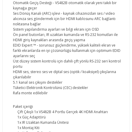
Otomatik Geçiş Desteği - VS482B otomatik olarak yeni takılı bir
kaynağa geçer
Ses Dönüş Kanalı (ARC) işlevi - kaynak cihazınızdan ses / video
alıcınıza ses göndermek için bir HDMI kablosunu ARC bağlantı
noktasına bağlar
Sistem yapılandırma ayarları ve bilgi ekranı için OSD
Ön panel butonları, IR uzaktan kumanda ve RS-232 komutları ile
HDMI giriş kaynakları arasında geçiş yapma
EDID Expert ™ - sorunsuz güçlendirme, yüksek kaliteli ekran ve
farklı ekranlarda en iyi çözünürlüğü kullanmak için optimum EDID
ayarlarını seç
Üst düzey sistem kontrolü için dahili çift yönlü RS-232 seri kontrol
portu
HDMI ses, stereo ses ve dijital ses (optik / koaksiyel) çıkışlarına
çıkarılabilir
5.1 kanal ses çıkışını destekler
Tüketici Elektronik Kontrolünü (CEC) destekler
Rafa monte edilebilir
Paket içeriği
Çift Çıkışlı 1x VS482B 4 Portlu Gerçek 4K HDMI Anahtarı
1x Güç Adaptörü
1x IR Uzaktan Kumanda Ünitesi
1x Montaj Kiti