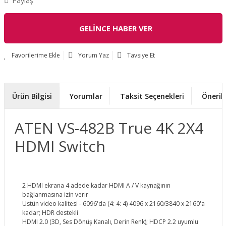
Paylaş
GELİNCE HABER VER
Yorum Yaz
Tavsiye Et
Ürün Bilgisi
Yorumlar
Taksit Seçenekleri
Önerile
ATEN VS-482B True 4K 2X4
HDMI Switch
2 HDMI ekrana 4 adede kadar HDMI A / V kaynağının
bağlanmasına izin verir
Üstün video kalitesi - 6096'da (4: 4: 4) 4096 x 2160/3840 x 2160'a
kadar; HDR destekli
HDMI 2.0 (3D, Ses Dönüş Kanalı, Derin Renk); HDCP 2.2 uyumlu