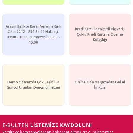
Gönder
Arayın Birlikte Karar Verelim Karlı
Kredi Kartı ile taksitli Alışveriş
Çıkın 0212 - 236 84 11 Hafa içi:
Çoklu Kredi Kartı ile Ödeme
09:00 - 18:00 Cumartesi: 09:00 -
Kolaylığı
15:00
Demo Odamızda Çok Çeşitli En
Online Öde Mağazadan Gel Al
Güncel Ürünleri Deneme İmkanı
İmkanı
E-BÜLTEN
LİSTEMİZE KAYDOLUN!
Yenilik ve kampanyalardan haberdar olmak çin e- bültenimize