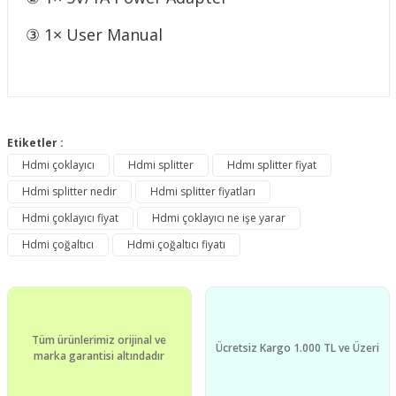
③ 1× User Manual
Bu ürünün fiyat bilgisi, resim, ürün açıklamalarında ve diğer
konularda yetersiz gördüğünüz noktaları öneri formunu
Etiketler :
Bu ürüne ilk yorumu siz yapın!
kullanarak tarafımıza iletebilirsiniz.
Hdmi çoklayıcı
Hdmi splitter
Hdmı splitter fiyat
Görüş ve önerileriniz için teşekkür ederiz.
Hdmi splitter nedir
Hdmi splitter fiyatları
Yorum Yaz
Ürün resmi kalitesiz, bozuk veya görüntülenemiyor.
Hdmi çoklayıcı fiyat
Hdmi çoklayıcı ne işe yarar
Ürün açıklamasında eksik bilgiler bulunuyor.
Hdmi çoğaltıcı
Hdmi çoğaltıcı fiyatı
Ürün bilgilerinde hatalar bulunuyor.
Ürün fiyatı diğer sitelerden daha pahalı.
Bu ürüne benzer farklı alternatifler olmalı.
Tüm ürünlerimiz orijinal ve
Ücretsiz Kargo 1.000 TL ve Üzeri
marka garantisi altındadır