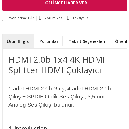
GELİNCE HABER VER
Yorum Yaz
Tavsiye Et
Ürün Bilgisi
Yorumlar
Taksit Seçenekleri
Önerile
HDMI 2.0b 1x4 4K HDMI
Splitter HDMI Çoklayıcı
1 adet HDMI 2.0b Giriş, 4 adet HDMI 2.0b
Çıkış + SPDIF Optik Ses Çıkışı, 3,5mm
Analog Ses Çıkışı bulunur,
1. Introduction