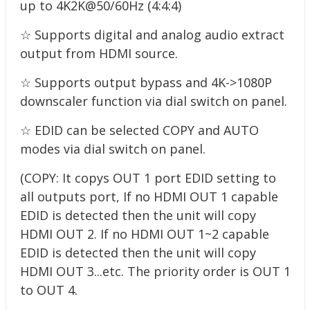
up to 4K2K@50/60Hz (4:4:4)
☆ Supports digital and analog audio extract
output from HDMI source.
☆ Supports output bypass and 4K->1080P
downscaler function via dial
switch on panel.
☆ EDID can be selected COPY and AUTO
modes via dial switch on panel.
(COPY: It copys OUT 1 port EDID setting to
all outputs port, If no HDMI
OUT 1 capable
EDID is detected then the unit will copy
HDMI OUT 2. If no
HDMI OUT 1~2 capable
EDID is detected then the unit will copy
HDMI
OUT 3...etc. The priority order is OUT 1
to OUT 4.