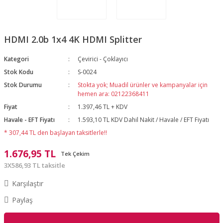
HDMI 2.0b 1x4 4K HDMI Splitter
Kategori
Çevirici - Çoklayıcı
Stok Kodu
S-0024
Stok Durumu
Stokta yok; Muadil ürünler ve kampanyalar için
hemen ara: 02122368411
Fiyat
1.397,46 TL + KDV
Havale - EFT Fiyatı
1.593,10 TL KDV Dahil Nakit / Havale / EFT Fiyatı
* 307,44 TL den başlayan taksitlerle!!
1.676,95 TL
Tek Çekim
3X586,93 TL taksitle
Karşılaştır
Paylaş