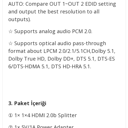
AUTO: Compare OUT 1~OUT 2 EDID setting
and output the best resolution
to all
outputs).
☆ Supports analog audio PCM 2.0.
☆ Supports optical audio pass-through
format about LPCM 2.0/2.1/5.1CH,
Dolby 5.1,
Dolby True HD, Dolby DD+, DTS 5.1, DTS-ES
6/DTS-HDMA
5.1, DTS HD-HRA 5.1.
3. Paket İçeriği
① 1× 1×4 HDMI 2.0b Splitter
② 1× 5V/1A Power Adapter