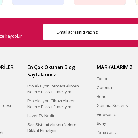
Gönder
ize kaydolun!
RİLER
En Çok Okunan Blog
MARKALARIMIZ
Sayfalarımız
Epson
Projeksiyon Perdesi Alırken
Optoma
Nelere Dikkat Etmeliyim
Benq
Projeksiyon Cihazı Alırken
erdesi
Gamma Screens
Nelere Dikkat Etmeliyim
Viewsonic
Lazer TV Nedir
Sony
Ses Sistemi Alırken Nelere
Dikkat Etmeliyim
tı
Panasonic