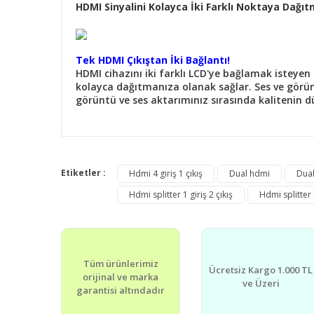
HDMI Sinyalini Kolayca İki Farklı Noktaya Dağıt
Tek HDMI Çıkıştan İki Bağlantı!
HDMI cihazını iki farklı LCD'ye bağlamak isteyen 
kolayca dağıtmanıza olanak sağlar. Ses ve görünt
görüntü ve ses aktarımınız sırasında kalitenin dü
Bu ürünün fiyat bilgisi, resim, ürün açıklamalarında v
Görüş ve önerileriniz için teşekkür ederiz.
Etiketler :
Hdmi 4 giriş 1 çıkış
Dual hdmi
Dual
Hdmi splitter 1 giriş 2 çıkış
Hdmi splitter 
Ürün resmi kalitesiz, bozuk veya görüntülenemiyor.
Ürün açıklamasında eksik bilgiler bulunuyor.
Ürün bilgilerinde hatalar bulunuyor.
Tüm ürünlerimiz
Ürün fiyatı diğer sitelerden daha pahalı.
Ücretsiz Kargo 1.000 TL
orijinal ve marka
Bu ürüne benzer farklı alternatifler olmalı.
ve Üzeri
garantisi altındadır