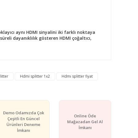
klayıcı aynı HDMI sinyalini iki farklı noktaya
üreli dayanıklılık gösteren HDMI çoğaltıcı,
rafımıza iletebilirsiniz.
itter
Hdmi splitter 1x2
Hdmı splitter fiyat
Demo Odamızda Çok
Online Öde
Çeşitli En Güncel
Mağazadan Gel Al
Ürünleri Deneme
İmkanı
İmkanı