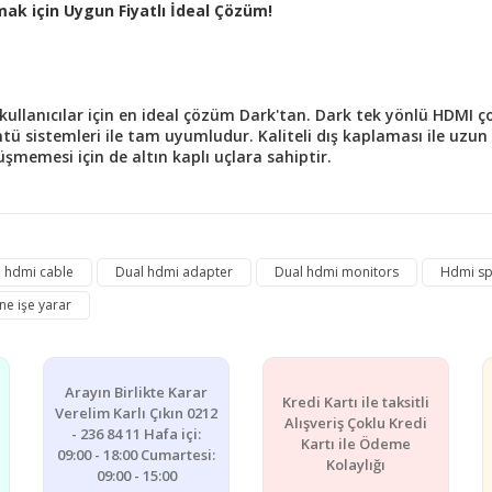
mak için Uygun Fiyatlı İdeal Çözüm!
kullanıcılar için en ideal çözüm Dark'tan. Dark tek yönlü HDMI ço
ü sistemleri ile tam uyumludur. Kaliteli dış kaplaması ile uzun s
şmemesi için de altın kaplı uçlara sahiptir.
e diğer konularda yetersiz gördüğünüz noktaları öneri formunu kullanarak ta
 hdmi cable
Dual hdmi adapter
Dual hdmi monitors
Hdmi spl
Bu ürüne ilk yorumu siz yapın!
ne işe yarar
Yorum Yaz
Arayın Birlikte Karar
Kredi Kartı ile taksitli
Verelim Karlı Çıkın 0212
Alışveriş Çoklu Kredi
- 236 84 11 Hafa içi:
Kartı ile Ödeme
09:00 - 18:00 Cumartesi:
Kolaylığı
09:00 - 15:00