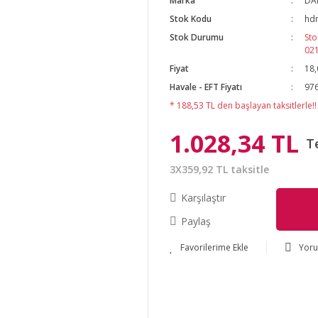
Marka
DA
Stok Kodu
hdm
Stok Durumu
Sto
02
Fiyat
18,
Havale - EFT Fiyatı
976
* 188,53 TL den başlayan taksitlerle!!
1.028,34 TL
T
3X359,92 TL taksitle
Karşılaştır
Paylaş
Yor