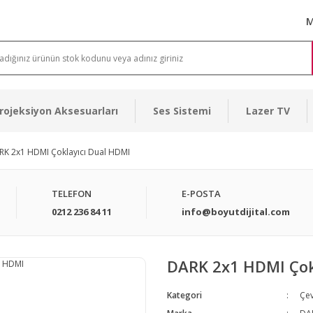
M
rojeksiyon Aksesuarları
Ses Sistemi
Lazer TV
RK 2x1 HDMI Çoklayıcı Dual HDMI
TELEFON
E-POSTA
0212 236 84 11
info@boyutdijital.com
DARK 2x1 HDMI Çok
Kategori
Çev