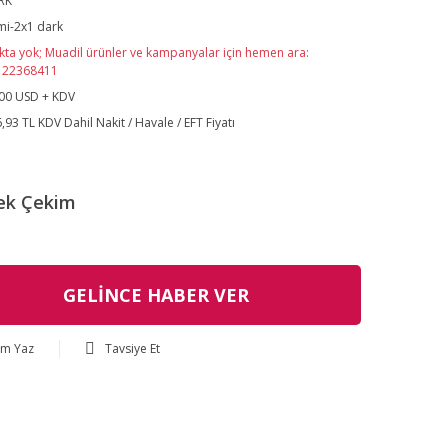
RK
i-2x1 dark
kta yok; Muadil ürünler ve kampanyalar için hemen ara:
122368411
00 USD + KDV
,93 TL KDV Dahil Nakit / Havale / EFT Fiyatı
ek Çekim
GELİNCE HABER VER
um Yaz
Tavsiye Et