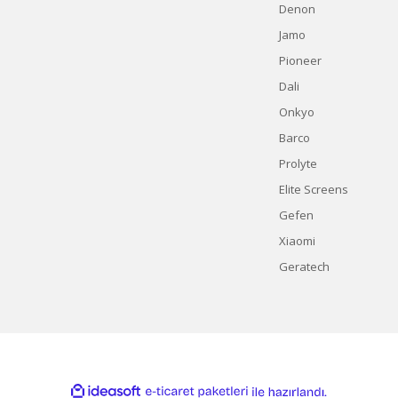
Denon
Jamo
Pioneer
Dali
Onkyo
Barco
Prolyte
Elite Screens
Gefen
Xiaomi
Geratech
ile
ideasoft
e-