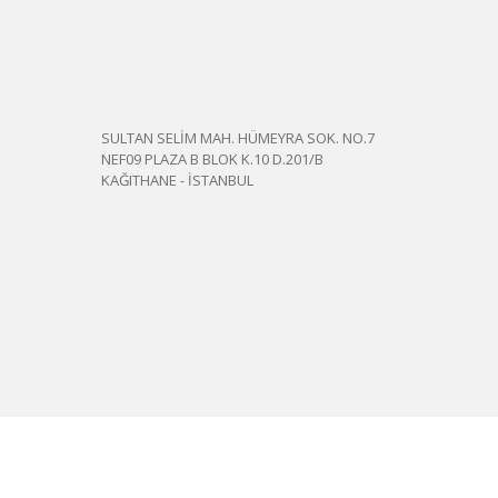
SULTAN SELİM MAH. HÜMEYRA SOK. NO.7
NEF09 PLAZA B BLOK K.10 D.201/B
KAĞITHANE - İSTANBUL