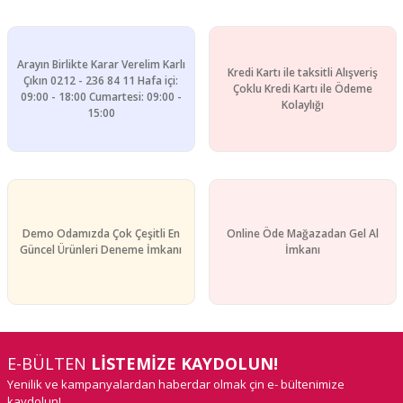
Arayın Birlikte Karar Verelim Karlı
Kredi Kartı ile taksitli Alışveriş
Çıkın 0212 - 236 84 11 Hafa içi:
Çoklu Kredi Kartı ile Ödeme
09:00 - 18:00 Cumartesi: 09:00 -
Kolaylığı
15:00
Demo Odamızda Çok Çeşitli En
Online Öde Mağazadan Gel Al
Güncel Ürünleri Deneme İmkanı
İmkanı
E-BÜLTEN
LİSTEMİZE KAYDOLUN!
Yenilik ve kampanyalardan haberdar olmak çin e- bültenimize
kaydolun!