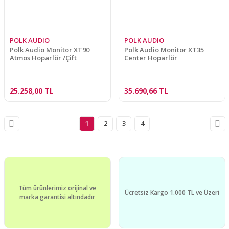
POLK AUDIO
POLK AUDIO
Polk Audio Monitor XT90
Polk Audio Monitor XT35
Atmos Hoparlör /Çift
Center Hoparlör
25.258,00 TL
35.690,66 TL
1
2
3
4
Tüm ürünlerimiz orijinal ve
Ücretsiz Kargo 1.000 TL ve Üzeri
marka garantisi altındadır