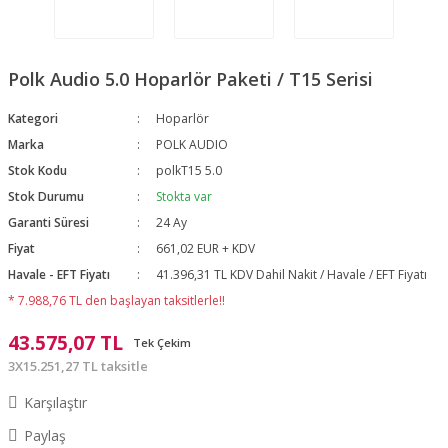
Polk Audio 5.0 Hoparlör Paketi / T15 Serisi
Kategori
Hoparlör
Marka
POLK AUDIO
Stok Kodu
polkT15 5.0
Stok Durumu
Stokta var
Garanti Süresi
24 Ay
Fiyat
661,02 EUR + KDV
Havale - EFT Fiyatı
41.396,31 TL KDV Dahil Nakit / Havale / EFT Fiyatı
* 7.988,76 TL den başlayan taksitlerle!!
43.575,07 TL
Tek Çekim
3X15.251,27 TL taksitle
Karşılaştır
Paylaş