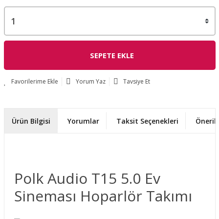
SEPETE EKLE
Yorum Yaz
Tavsiye Et
Ürün Bilgisi
Yorumlar
Taksit Seçenekleri
Önerile
Polk Audio T15 5.0 Ev
Sineması Hoparlör Takımı