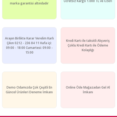
Ücretsiz Kargo 1.000 TL ve Üzeri
marka garantisi altındadır
Bu ürüne benzer farklı alternatifler olmalı.
Arayın Birlikte Karar Verelim Karlı
Kredi Kartı ile taksitli Alışveriş
Gönder
Çıkın 0212 - 236 84 11 Hafa içi:
Çoklu Kredi Kartı ile Ödeme
09:00 - 18:00 Cumartesi: 09:00 -
Kolaylığı
15:00
Demo Odamızda Çok Çeşitli En
Online Öde Mağazadan Gel Al
Güncel Ürünleri Deneme İmkanı
İmkanı