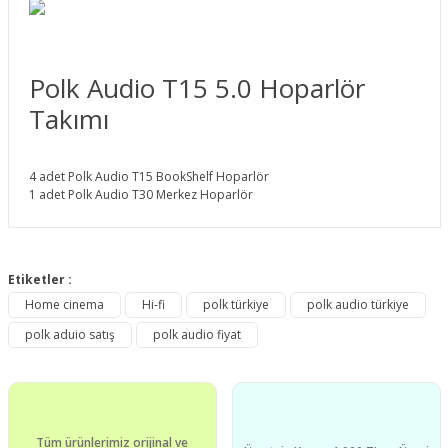
Polk Audio T15 5.0 Hoparlör
Takımı
4 adet Polk Audio T15 BookShelf Hoparlör
1 adet Polk Audio T30 Merkez Hoparlör
Bu ürünün fiyat bilgisi, resim, ürün açıklamalarında ve diğer
konularda yetersiz gördüğünüz noktaları öneri formunu
Etiketler :
Bu ürüne ilk yorumu siz yapın!
kullanarak tarafımıza iletebilirsiniz.
Home cinema
Hi-fi
polk türkiye
polk audio türkiye
Görüş ve önerileriniz için teşekkür ederiz.
polk aduio satış
polk audio fiyat
Yorum Yaz
Ürün resmi kalitesiz, bozuk veya görüntülenemiyor.
Ürün açıklamasında eksik bilgiler bulunuyor.
Ürün bilgilerinde hatalar bulunuyor.
Tüm ürünlerimiz orijinal ve
Ürün fiyatı diğer sitelerden daha pahalı.