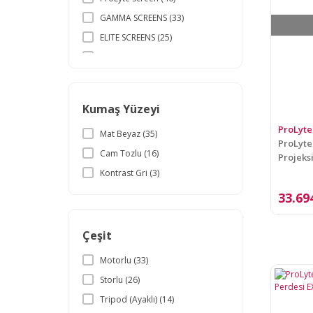
GAMMA SCREENS (33)
ELITE SCREENS (25)
SILVERCREST (23)
FONSCREEN (17)
PEAK (16)
Kumaş Yüzeyi
CODEGEN (14)
ProLyte
Mat Beyaz (35)
XBLACK (11)
ProLyte
Cam Tozlu (16)
SUNLIGHT (7)
Projeks
Kontrast Gri (3)
33.69
Çeşit
Motorlu (33)
Storlu (26)
Tripod (Ayaklı) (14)