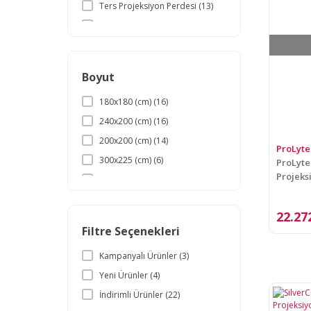
Ters Projeksiyon Perdesi (13)
Fixed Frame (Sabit Çerçeveli)
(2)
Boyut
180x180 (cm) (16)
240x200 (cm) (16)
200x200 (cm) (14)
ProLyte
300x225 (cm) (6)
ProLyte
Projeks
203x152 (cm) (3)
400x300 (cm) (3)
22.27
150x150 (cm) (2)
Filtre Seçenekleri
244x183 (cm) (2)
Kampanyalı Ürünler (3)
265x200 (cm) (2)
Yeni Ürünler (4)
305x229 (cm) (2)
İndirimli Ürünler (22)
350x300 (cm) (2)