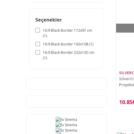
600x400 (cm) (2)
200x150 (cm) (1)
240x180 (cm) (1)
Seçenekler
16:9 Black Border 172x97 cm
(1)
16:9 Black Border 192x108 (1)
16:9 Black Border 232x130 cm
(1)
16:9 Black Border 292x164 cm
(1)
SILVER
SilverC
Açık Gri (1)
Projeks
Ayna (1)
Beyaz (1)
10.85
Siyah (1)
Standart 180x180 cm (1)
Standart 200x200 (1)
Standart 240x200 cm (1)