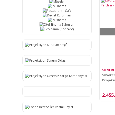
Standart 300x225 cm (1)
Şeffaf (1)
SILVER
SilverCr
Projeks
2.455