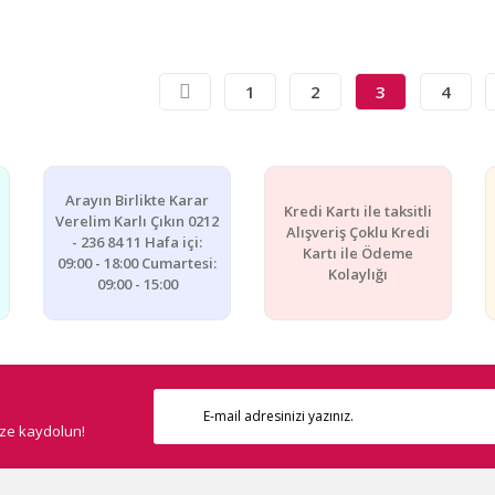
1
2
3
4
Arayın Birlikte Karar
Kredi Kartı ile taksitli
Verelim Karlı Çıkın 0212
Alışveriş Çoklu Kredi
- 236 84 11 Hafa içi:
Kartı ile Ödeme
09:00 - 18:00 Cumartesi:
Kolaylığı
09:00 - 15:00
ize kaydolun!