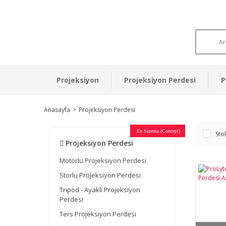
Projeksiyon
Projeksiyon Perdesi
P
Anasayfa
Projeksiyon Perdesi
Otel Sinema Salonları
Ev Sinema (Concept)
Devlet Kurumları
Restaurant - Cafe
Ev Sinema
Ev Sinema
Ev Sinema
Ev Sinema
Ev Sinema
Müzeler
Sto
Projeksiyon Perdesi
Motorlu Projeksiyon Perdesi
Storlu Projeksiyon Perdesi
Tripod - Ayaklı Projeksiyon
Perdesi
Ters Projeksiyon Perdesi