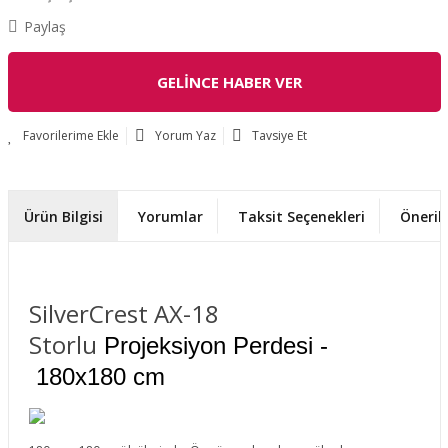
Paylaş
GELİNCE HABER VER
Yorum Yaz
Tavsiye Et
Ürün Bilgisi
Yorumlar
Taksit Seçenekleri
Önerile
SilverCrest AX-18
Storlu
Projeksiyon Perdesi -
180x180 cm