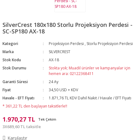
SilverCrest 180x180 Storlu Projeksiyon Perdesi -
SC-SP180 AX-18
Kategori
Projeksiyon Perdesi
,
Storlu Projeksiyon Perdesi
Marka
SILVERCREST
Stok Kodu
AX-18
Stok Durumu
Stokta yok; Muadil ürünler ve kampanyalar için
hemen ara: 02122368411
Garanti Süresi
24 Ay
Fiyat
34,50 USD + KDV
Havale - EFT Fiyatı
1.871,76 TL KDV Dahil Nakit / Havale / EFT Fiyatı
* 361,22 TL den başlayan taksitlerle!!
1.970,27 TL
Tek Çekim
3X689,60 TL taksitle
Karşılaştır