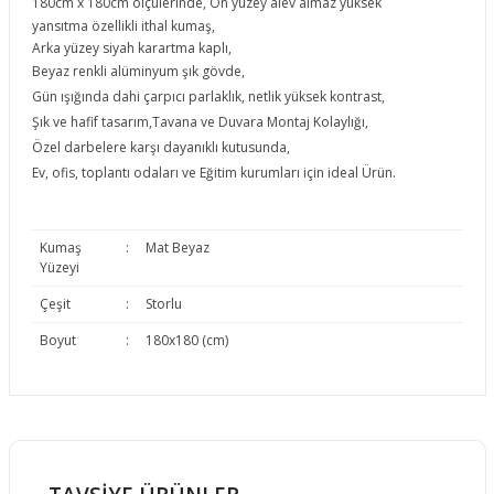
180cm x 180cm ölçülerinde, Ön yüzey alev almaz yüksek
yansıtma
özellikli ithal kumaş,
Arka yüzey siyah karartma kaplı,
Beyaz renkli a
lüminyum şık gövde,
Gün ışığında dahi çarpıcı
parlaklık, netlik yüksek kontrast,
Şık ve hafif tasarım,Tavana ve Duvara
Montaj Kolaylığı,
Özel darbelere karşı dayanıklı kutusunda,
Ev, ofis
, toplantı odaları ve Eğitim kurumları için ideal Ürün.
Kumaş
:
Mat Beyaz
Yüzeyi
Çeşit
:
Storlu
Boyut
:
180x180 (cm)
Bu ürünün fiyat bilgisi, resim, ürün açıklamalarında ve diğer
konularda yetersiz gördüğünüz noktaları öneri formunu
Bu ürüne ilk yorumu siz yapın!
kullanarak tarafımıza iletebilirsiniz.
Görüş ve önerileriniz için teşekkür ederiz.