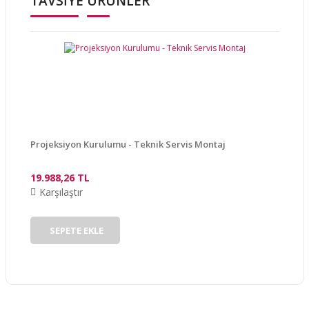
TAVSİYE ÜRÜNLER
Yorum Yaz
Ürün resmi kalitesiz, bozuk veya görüntülenemiyor.
Ürün açıklamasında eksik bilgiler bulunuyor.
Ürün bilgilerinde hatalar bulunuyor.
Ürün fiyatı diğer sitelerden daha pahalı.
Bu ürüne benzer farklı alternatifler olmalı.
Projeksiyon Kurulumu - Teknik Servis Montaj
19.988,26 TL
Karşılaştır
Gönder
SEPETE EKLE