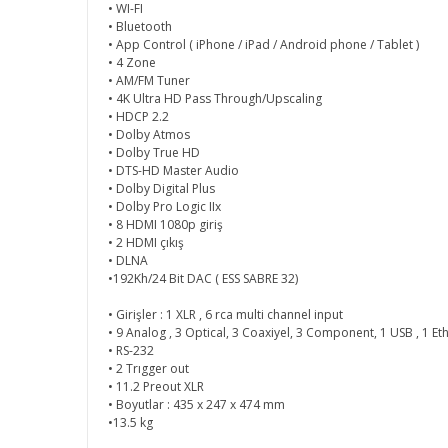
• WI-FI
• Bluetooth
• App Control ( iPhone / iPad / Android phone / Tablet )
• 4 Zone
• AM/FM Tuner
• 4K Ultra HD Pass Through/Upscaling
• HDCP 2.2
• Dolby Atmos
• Dolby True HD
• DTS-HD Master Audio
• Dolby Digital Plus
• Dolby Pro Logic IIx
• 8 HDMI 1080p giriş
• 2 HDMI çıkış
• DLNA
•192Kh/24 Bit DAC ( ESS SABRE 32)
• Girişler : 1 XLR , 6 rca multi channel input
• 9 Analog , 3 Optical, 3 Coaxiyel, 3 Component, 1 USB , 1 
• RS-232
• 2 Trıgger out
• 11.2 Preout XLR
• Boyutlar : 435 x 247 x 474 mm
•13.5 kg