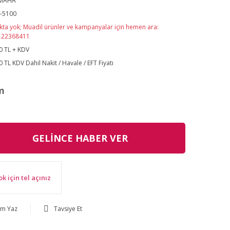
MAHA
a-5100
kta yok; Muadil ürünler ve kampanyalar için hemen ara:
122368411
0 TL + KDV
0 TL KDV Dahil Nakit / Havale / EFT Fiyatı
m
GELİNCE HABER VER
ok için tel açınız
um Yaz
Tavsiye Et