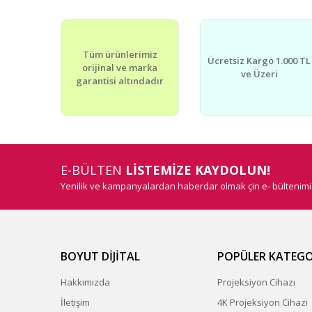
Tüm ürünlerimiz
Ücretsiz Kargo 1.000 TL
orijinal ve marka
ve Üzeri
garantisi altındadır
E-BÜLTEN
LİSTEMİZE KAYDOLUN!
Yenilik ve kampanyalardan haberdar olmak çin e- bültenim
BOYUT DİJİTAL
POPÜLER KATEGO
Hakkımızda
Projeksiyon Cihazı
İletişim
4K Projeksiyon Cihazı