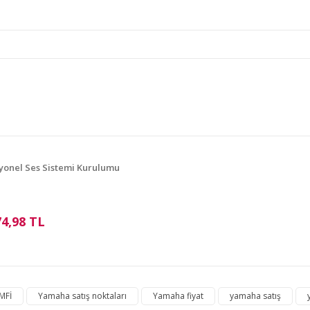
e diğer konularda yetersiz gördüğünüz noktaları öneri formunu kullanarak ta
Bu ürüne ilk yorumu siz yapın!
Yorum Yaz
yonel Ses Sistemi Kurulumu
74,98 TL
Gönder
MFİ
Yamaha satış noktaları
Yamaha fiyat
yamaha satış