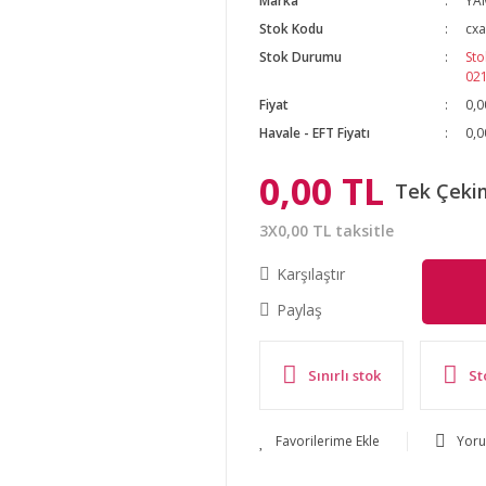
Marka
YA
Stok Kodu
cx
Stok Durumu
Sto
02
Fiyat
0,0
Havale - EFT Fiyatı
0,0
0,00 TL
Tek Çeki
3X0,00 TL taksitle
Karşılaştır
Paylaş
Sınırlı stok
St
Yor