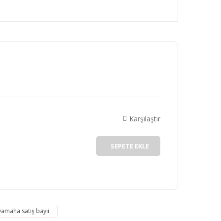
rafımıza iletebilirsiniz.
Karşılaştır
SEPETE EKLE
yamaha satış bayii