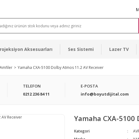
M
rojeksiyon Aksesuarları
Ses Sistemi
Lazer TV
Amfiler
Yamaha CXA-5100 Dolby Atmos 11.2 AV Receiver
TELEFON
E-POSTA
0212 236 84 11
info@boyutdijital.com
Yamaha CXA-5100 D
Kategori
AVR