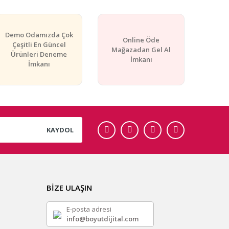
Demo Odamızda Çok
Online Öde
Çeşitli En Güncel
Mağazadan Gel Al
Ürünleri Deneme
İmkanı
İmkanı
KAYDOL
BİZE ULAŞIN
E-posta adresi
info@boyutdijital.com