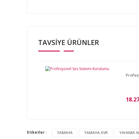
Bu ürünün fiyat bilgisi, resim, ürün açıklamalarında v
Görüş ve önerileriniz için teşekkür ederiz.
TAVSİYE ÜRÜNLER
Ürün resmi kalitesiz, bozuk veya görüntülenemiyor.
Ürün açıklamasında eksik bilgiler bulunuyor.
Ürün bilgilerinde hatalar bulunuyor.
Ürün fiyatı diğer sitelerden daha pahalı.
Profes
Bu ürüne benzer farklı alternatifler olmalı.
18.2
Etiketler :
YAMAHA
YAMAHA AVR
YAHAMA A