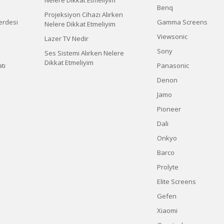
Nelere Dikkat Etmeliyim
Benq
Projeksiyon Cihazı Alırken
erdesi
Gamma Screens
Nelere Dikkat Etmeliyim
Viewsonic
Lazer TV Nedir
Sony
Ses Sistemi Alırken Nelere
Dikkat Etmeliyim
tı
Panasonic
Denon
Jamo
Pioneer
Dali
Onkyo
Barco
Prolyte
Elite Screens
Gefen
Xiaomi