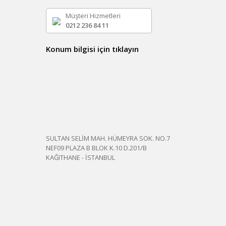
Müşteri Hizmetleri
0212 236 84 11
Konum bilgisi için tıklayın
SULTAN SELİM MAH. HÜMEYRA SOK. NO.7
NEF09 PLAZA B BLOK K.10 D.201/B
KAĞITHANE - İSTANBUL