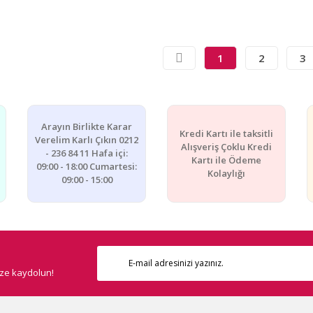
1
2
3
Arayın Birlikte Karar
Kredi Kartı ile taksitli
Verelim Karlı Çıkın 0212
Alışveriş Çoklu Kredi
- 236 84 11 Hafa içi:
Kartı ile Ödeme
09:00 - 18:00 Cumartesi:
Kolaylığı
09:00 - 15:00
ize kaydolun!