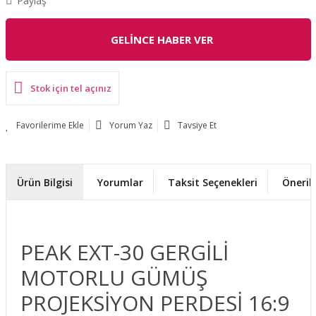
Paylaş
GELİNCE HABER VER
Stok için tel açınız
Yorum Yaz
Tavsiye Et
Ürün Bilgisi
Yorumlar
Taksit Seçenekleri
Önerile
PEAK EXT-30 GERGİLİ
MOTORLU GÜMÜŞ
PROJEKSİYON PERDESİ 16:9