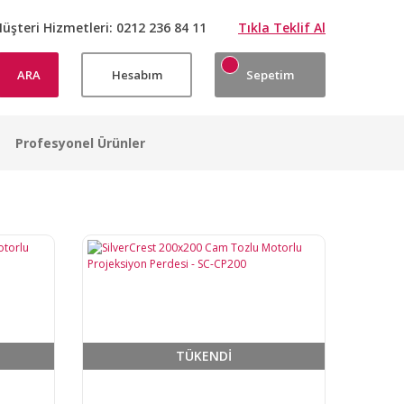
üşteri Hizmetleri:
0212 236 84 11
Tıkla Teklif Al
ARA
Hesabım
Sepetim
Profesyonel Ürünler
TÜKENDİ