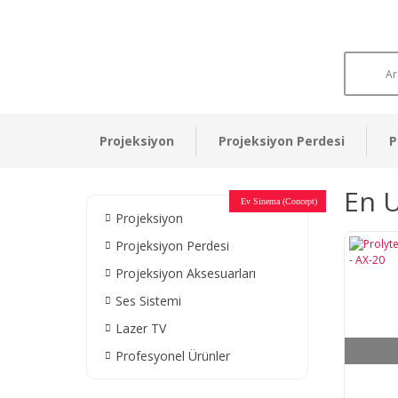
Projeksiyon
Projeksiyon Perdesi
P
En U
Otel Sinema Salonları
Ev Sinema (Concept)
Devlet Kurumları
Restaurant - Cafe
Ev Sinema
Ev Sinema
Ev Sinema
Ev Sinema
Ev Sinema
Müzeler
Projeksiyon
Projeksiyon Perdesi
Projeksiyon Aksesuarları
Ses Sistemi
Lazer TV
Profesyonel Ürünler