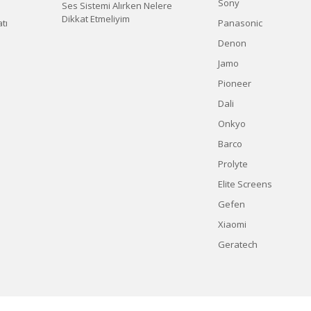
Sony
Ses Sistemi Alırken Nelere
Dikkat Etmeliyim
tı
Panasonic
Denon
Jamo
Pioneer
Dali
Onkyo
Barco
Prolyte
Elite Screens
Gefen
Xiaomi
Geratech