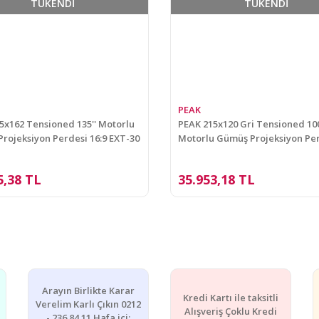
TÜKENDİ
TÜKENDİ
PEAK
5x162 Tensioned 135'' Motorlu
PEAK 215x120 Gri Tensioned 100
rojeksiyon Perdesi 16:9 EXT-30
Motorlu Gümüş Projeksiyon Pe
EXT-26
5,38 TL
35.953,18 TL
Arayın Birlikte Karar
Kredi Kartı ile taksitli
Verelim Karlı Çıkın 0212
Alışveriş Çoklu Kredi
- 236 84 11 Hafa içi: