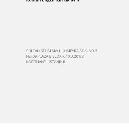
SULTAN SELİM MAH. HÜMEYRA SOK. NO.7
NEF09 PLAZA B BLOK K.10 D.201/B
KAĞITHANE - İSTANBUL