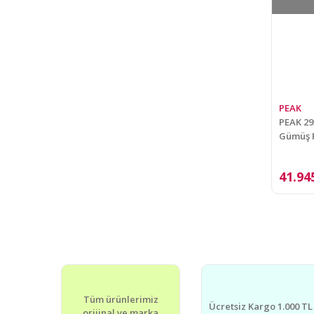
PEAK
PEAK 29
Gümüş P
41.94
Tüm ürünlerimiz
Ücretsiz Kargo 1.000 TL
orijinal ve marka