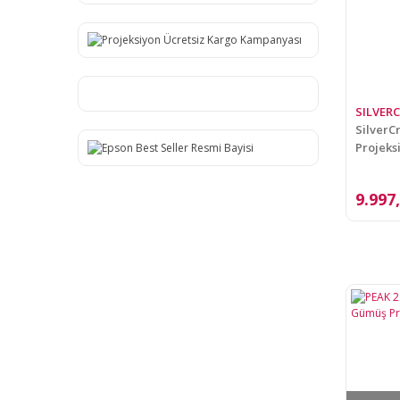
SILVER
SilverC
Projeks
MCP180
9.997