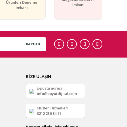
Ürünleri Deneme
İmkanı
İmkanı
KAYDOL
BİZE ULAŞIN
E-posta adresi
info@boyutdijital.com
Müşteri Hizmetleri
0212 236 84 11
Konum bilgisi için tıklayın