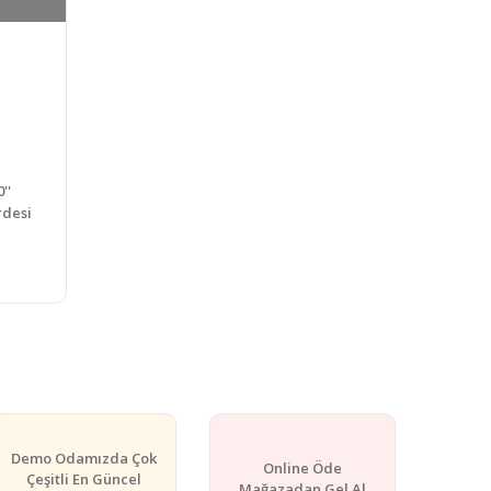
''
rdesi
Demo Odamızda Çok
Online Öde
Çeşitli En Güncel
Mağazadan Gel Al