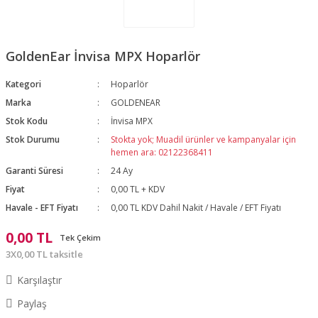
GoldenEar İnvisa MPX Hoparlör
Kategori
Hoparlör
Marka
GOLDENEAR
Stok Kodu
İnvisa MPX
Stok Durumu
Stokta yok; Muadil ürünler ve kampanyalar için
hemen ara: 02122368411
Garanti Süresi
24 Ay
Fiyat
0,00 TL + KDV
Havale - EFT Fiyatı
0,00 TL KDV Dahil Nakit / Havale / EFT Fiyatı
0,00 TL
Tek Çekim
3X0,00 TL taksitle
Karşılaştır
Paylaş