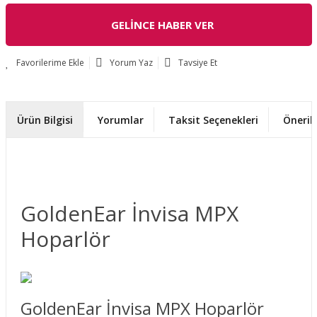
GELİNCE HABER VER
Yorum Yaz
Tavsiye Et
Ürün Bilgisi
Yorumlar
Taksit Seçenekleri
Önerile
GoldenEar İnvisa MPX
Hoparlör
GoldenEar İnvisa MPX Hoparlör