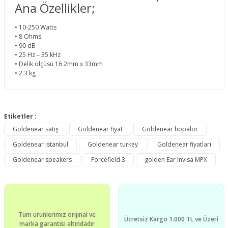
Ana Özellikler;
• 10-250 Watts
• 8 Ohms
• 90 dB
• 25 Hz – 35 kHz
• Delik ölçüsü 16.2mm x 33mm
• 2.3 kg
Bu ürünün fiyat bilgisi, resim, ürün açıklamalarında ve diğer
konularda yetersiz gördüğünüz noktaları öneri formunu
Etiketler :
Bu ürüne ilk yorumu siz yapın!
kullanarak tarafımıza iletebilirsiniz.
Goldenear satış
Goldenear fiyat
Goldenear hopalör
Görüş ve önerileriniz için teşekkür ederiz.
Goldenear istanbul
Goldenear turkey
Goldenear fiyatları
Yorum Yaz
Ürün resmi kalitesiz, bozuk veya görüntülenemiyor.
Goldenear speakers
Forcefield 3
golden Ear Invisa MPX
Ürün açıklamasında eksik bilgiler bulunuyor.
Ürün bilgilerinde hatalar bulunuyor.
Ürün fiyatı diğer sitelerden daha pahalı.
Tüm ürünlerimiz orijinal ve
Bu ürüne benzer farklı alternatifler olmalı.
Ücretsiz Kargo 1.000 TL ve Üzeri
marka garantisi altındadır