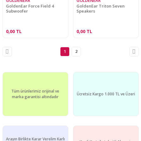
GOLDENEAR
GOLDENEAR
GoldenEar Force Field 4
GoldenEar Triton Seven
Subwoofer
Speakers
0,00 TL
0,00 TL
1
2
Tüm ürünlerimiz orijinal ve
Ücretsiz Kargo 1.000 TL ve Üzeri
marka garantisi altındadır
Arayın Birlikte Karar Verelim Karlı