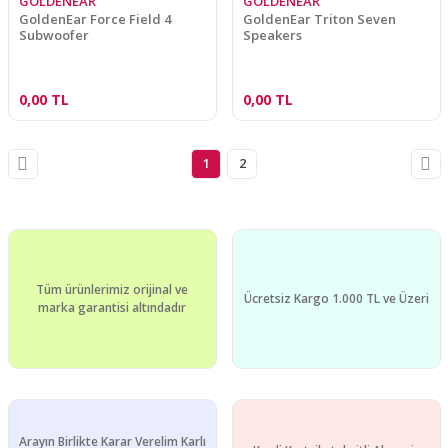
GOLDENEAR
GOLDENEAR
GoldenEar Force Field 4
GoldenEar Triton Seven
Subwoofer
Speakers
0,00 TL
0,00 TL
1
2
Tüm ürünlerimiz orijinal ve
Ücretsiz Kargo 1.000 TL ve Üzeri
marka garantisi altındadır
Arayın Birlikte Karar Verelim Karlı