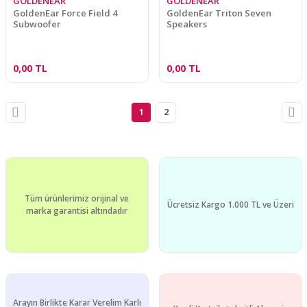
GOLDENEAR
GOLDENEAR
GoldenEar Force Field 4
GoldenEar Triton Seven
Subwoofer
Speakers
0,00 TL
0,00 TL
1
2
Tüm ürünlerimiz orijinal ve
Ücretsiz Kargo 1.000 TL ve Üzeri
marka garantisi altındadır
Arayın Birlikte Karar Verelim Karlı