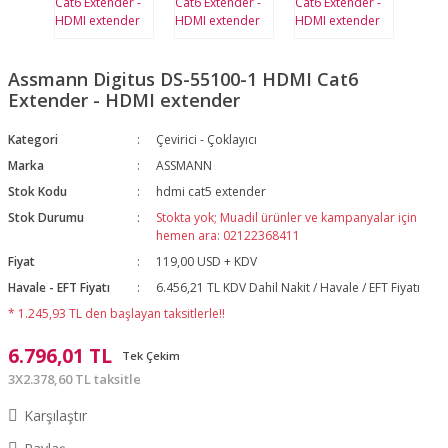
Assmann Digitus DS-55100-1 HDMI Cat6
Extender - HDMI extender
Kategori
Çevirici - Çoklayıcı
Marka
ASSMANN
Stok Kodu
hdmi cat5 extender
Stok Durumu
Stokta yok; Muadil ürünler ve kampanyalar için
hemen ara: 02122368411
Fiyat
119,00 USD + KDV
Havale - EFT Fiyatı
6.456,21 TL KDV Dahil Nakit / Havale / EFT Fiyatı
* 1.245,93 TL den başlayan taksitlerle!!
6.796,01 TL
Tek Çekim
3X2.378,60 TL taksitle
Karşılaştır