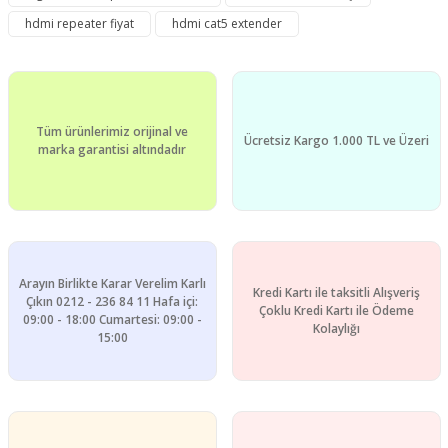
Yorum Yaz
Ürün resmi kalitesiz, bozuk veya görüntülenemiyor.
hdmi repeater fiyat
hdmi cat5 extender
Ürün açıklamasında eksik bilgiler bulunuyor.
Ürün bilgilerinde hatalar bulunuyor.
Ürün fiyatı diğer sitelerden daha pahalı.
Tüm ürünlerimiz orijinal ve
Bu ürüne benzer farklı alternatifler olmalı.
Ücretsiz Kargo 1.000 TL ve Üzeri
marka garantisi altındadır
Gönder
Arayın Birlikte Karar Verelim Karlı
Kredi Kartı ile taksitli Alışveriş
Çıkın 0212 - 236 84 11 Hafa içi:
Çoklu Kredi Kartı ile Ödeme
09:00 - 18:00 Cumartesi: 09:00 -
Kolaylığı
15:00