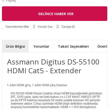
Paylaş
GELİNCE HABER VER
Yorum Yaz
Tavsiye Et
Ürün Bilgisi
Yorumlar
Taksit Seçenekleri
Önerile
Assmann Digitus DS-55100
HDMI Cat5 - Extender
1 adet HDMI giriş, 1 adet HDMI çıkış bulunur.
DS-55100 HDMI Sinyal Uzatma cihazı HDMI kaynağındaki görüntüyü
(PC, DVD çalar, uydu set üstü kutusu v.s.) CAT 6/6A/7 AWG23 S/FTP
ya da F/FTP kablosu kanalıyla 50 metre uzakta bulunan HD görüntü
sistemine aktarır. Cihaz üzerinde HDMI (high definition multimedia
arayüzü) konnektörler bulunmaktadır. HDMI <-> DVI dönüştürücü