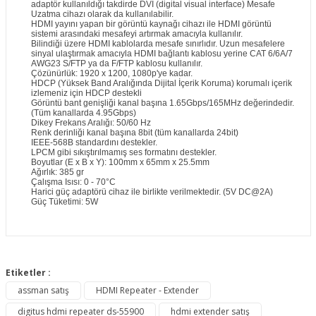
adaptör kullanıldığı takdirde DVI (digital visual interface) Mesafe
Uzatma cihazı olarak da kullanılabilir.
HDMI yayını yapan bir görüntü kaynağı cihazı ile HDMI görüntü
sistemi arasındaki mesafeyi artırmak amacıyla kullanılır.
Bilindiği üzere HDMI kablolarda mesafe sınırlıdır. Uzun mesafelere
sinyal ulaştırmak amacıyla HDMI bağlantı kablosu yerine CAT 6/6A/7
AWG23 S/FTP ya da F/FTP kablosu kullanılır.
Çözünürlük: 1920 x 1200, 1080p'ye kadar.
HDCP (Yüksek Band Aralığında Dijital İçerik Koruma) korumalı içerik
izlemeniz için HDCP destekli
Görüntü bant genişliği kanal başına 1.65Gbps/165MHz değerindedir.
(Tüm kanallarda 4.95Gbps)
Dikey Frekans Aralığı: 50/60 Hz
Renk derinliği kanal başına 8bit (tüm kanallarda 24bit)
IEEE-568B standardını destekler.
LPCM gibi sıkıştırılmamış ses formatını destekler.
Boyutlar (E x B x Y): 100mm x 65mm x 25.5mm
Ağırlık: 385 gr
Çalışma Isısı: 0 - 70°C
Harici güç adaptörü cihaz ile birlikte verilmektedir. (5V DC@2A)
Güç Tüketimi: 5W
Bu ürünün fiyat bilgisi, resim, ürün açıklamalarında ve diğer
konularda yetersiz gördüğünüz noktaları öneri formunu
Etiketler :
Bu ürüne ilk yorumu siz yapın!
kullanarak tarafımıza iletebilirsiniz.
assman satış
HDMI Repeater - Extender
Görüş ve önerileriniz için teşekkür ederiz.
digitus hdmi repeater ds-55900
hdmi extender satış