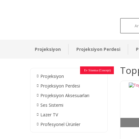
Projeksiyon
Projeksiyon Perdesi
P
Topp
Otel Sinema Salonları
Ev Sinema (Concept)
Devlet Kurumları
Restaurant - Cafe
Ev Sinema
Ev Sinema
Ev Sinema
Ev Sinema
Ev Sinema
Müzeler
Projeksiyon
Projeksiyon Perdesi
Projeksiyon Aksesuarları
Ses Sistemi
Lazer TV
Profesyonel Ürünler