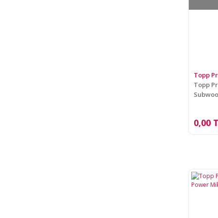
Topp P
Topp Pr
Subwoo
0,00 