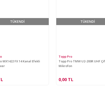
TÜKENDİ
TÜKENDİ
ro
Topp Pro
o MX1422 FX 14 Kanal Efekli
Topp Pro TMW U2-200R UHF Çift
xer
Mikrofon
TL
0,00 TL