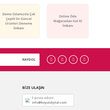
Demo Odamızda Çok
Online Öde
Çeşitli En Güncel
Mağazadan Gel Al
Ürünleri Deneme
İmkanı
İmkanı
KAYDOL
BİZE ULAŞIN
E-posta adresi
info@boyutdijital.com