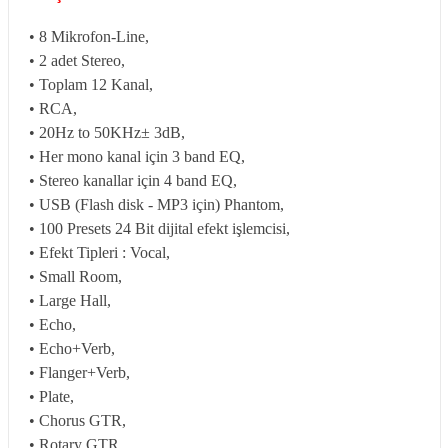
• 8 Mikrofon-Line,
• 2 adet Stereo,
• Toplam 12 Kanal,
• RCA,
• 20Hz to 50KHz± 3dB,
• Her mono kanal için 3 band EQ,
• Stereo kanallar için 4 band EQ,
• USB (Flash disk - MP3 için) Phantom,
• 100 Presets 24 Bit dijital efekt işlemcisi,
• Efekt Tipleri : Vocal,
• Small Room,
• Large Hall,
• Echo,
• Echo+Verb,
• Flanger+Verb,
• Plate,
• Chorus GTR,
• Rotary GTR,