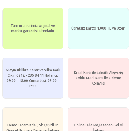
Ürün resmi kalitesiz, bozuk veya görüntülenemiyor.
Ürün açıklamasında eksik bilgiler bulunuyor.
Ürün bilgilerinde hatalar bulunuyor.
Tüm ürünlerimiz orijinal ve
Ürün fiyatı diğer sitelerden daha pahalı.
Ücretsiz Kargo 1.000 TL ve Üzeri
marka garantisi altındadır
Bu ürüne benzer farklı alternatifler olmalı.
Arayın Birlikte Karar Verelim Karlı
Kredi Kartı ile taksitli Alışveriş
Gönder
Çıkın 0212 - 236 84 11 Hafa içi:
Çoklu Kredi Kartı ile Ödeme
09:00 - 18:00 Cumartesi: 09:00 -
Kolaylığı
15:00
Demo Odamızda Çok Çeşitli En
Online Öde Mağazadan Gel Al
Güncel Ürünleri Deneme İmkanı
İmkanı