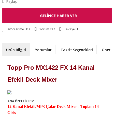
Paylaş
GELİNCE HABER VER
Yorum Yaz
Tavsiye Et
Ürün Bilgisi
Yorumlar
Taksit Seçenekleri
Önerile
Topp Pro MX1422 FX 14 Kanal
Efekli Deck Mixer
ANA ÖZELLİKLER
12 Kanal Efektli/MP3 Çalar Deck Mixer - Toplam 14
Giriş