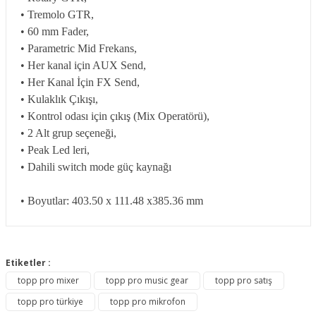
• Tremolo GTR,
• 60 mm Fader,
• Parametric Mid Frekans,
• Her kanal için AUX Send,
• Her Kanal İçin FX Send,
• Kulaklık Çıkışı,
• Kontrol odası için çıkış (Mix Operatörü),
• 2 Alt grup seçeneği,
• Peak Led leri,
• Dahili switch mode güç kaynağı
• Boyutlar:
403.50 x 111.48 x385.36 mm
Bu ürünün fiyat bilgisi, resim, ürün açıklamalarında ve diğer
konularda yetersiz gördüğünüz noktaları öneri formunu
Etiketler :
Bu ürüne ilk yorumu siz yapın!
kullanarak tarafımıza iletebilirsiniz.
topp pro mixer
topp pro music gear
topp pro satış
Görüş ve önerileriniz için teşekkür ederiz.
topp pro türkiye
topp pro mikrofon
Yorum Yaz