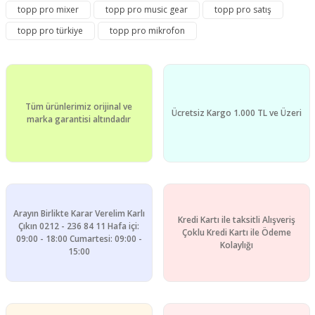
kullanarak tarafımıza iletebilirsiniz.
topp pro mixer
topp pro music gear
topp pro satış
Görüş ve önerileriniz için teşekkür ederiz.
topp pro türkiye
topp pro mikrofon
Yorum Yaz
Ürün resmi kalitesiz, bozuk veya görüntülenemiyor.
Ürün açıklamasında eksik bilgiler bulunuyor.
Ürün bilgilerinde hatalar bulunuyor.
Tüm ürünlerimiz orijinal ve
Ürün fiyatı diğer sitelerden daha pahalı.
Ücretsiz Kargo 1.000 TL ve Üzeri
marka garantisi altındadır
Bu ürüne benzer farklı alternatifler olmalı.
Arayın Birlikte Karar Verelim Karlı
Kredi Kartı ile taksitli Alışveriş
Gönder
Çıkın 0212 - 236 84 11 Hafa içi:
Çoklu Kredi Kartı ile Ödeme
09:00 - 18:00 Cumartesi: 09:00 -
Kolaylığı
15:00