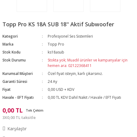
Topp Pro KS 18A SUB 18'' Aktif Subwoofer
Kategori
Profesyonel Ses Sistemleri
Marka
Topp Pro
Stok Kodu
ks18asub
Stok Durumu
Stokta yok; Muadil ürünler ve kampanyalar için
hemen ara: 02122368411
Kurumsal Müşteri
Özel fiyat isteyin, karlı çıkarsınız.
Garanti Süresi
24 Ay
Fiyat
0,00 USD + KDV
Havale - EFT Fiyatı
0,00 TL KDV Dahil Nakit / Havale / EFT Fiyatı
0,00 TL
Tek Çekim
3X0,00 TL taksitle
Karşılaştır