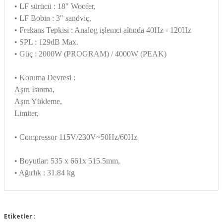
• LF sürücü : 18" Woofer,
• LF Bobin : 3" sandviç,
• Frekans Tepkisi : Analog işlemci altında 40Hz - 120Hz
• SPL : 129dB Max.
• Güç : 2000W (PROGRAM) / 4000W (PEAK)
• Koruma Devresi :
Aşırı Isınma,
Aşırı Yükleme,
Limiter,
• Compressor 115V/230V~50Hz/60Hz
• Boyutlar:
535 x 661x 515.5mm,
• Ağırlık : 31.84 kg
Bu ürünün fiyat bilgisi, resim, ürün açıklamalarında ve diğer
konularda yetersiz gördüğünüz noktaları öneri formunu
Etiketler :
Bu ürüne ilk yorumu siz yapın!