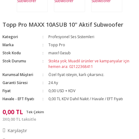
Topp Pro MAXX 10ASUB 10'' Aktif Subwoofer
Kategori
Profesyonel Ses Sistemleri
Marka
Topp Pro
Stok Kodu
maxx10asub
Stok Durumu
Stokta yok; Muadil ürünler ve kampanyalar için
hemen ara: 02122368411
Kurumsal Müşteri
Özel fiyat isteyin, karlı çıkarsınız.
Garanti Süresi
24 Ay
Fiyat
0,00 USD + KDV
Havale - EFT Fiyatı
0,00 TL KDV Dahil Nakit / Havale / EFT Fiyatı
0,00 TL
Tek Çekim
3X0,00 TL taksitle
Karşılaştır