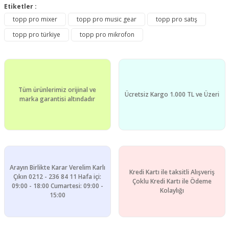
konularda yetersiz gördüğünüz noktaları öneri formunu
Etiketler :
Bu ürüne ilk yorumu siz yapın!
kullanarak tarafımıza iletebilirsiniz.
topp pro mixer
topp pro music gear
topp pro satış
Görüş ve önerileriniz için teşekkür ederiz.
topp pro türkiye
topp pro mikrofon
Yorum Yaz
Ürün resmi kalitesiz, bozuk veya görüntülenemiyor.
Ürün açıklamasında eksik bilgiler bulunuyor.
Ürün bilgilerinde hatalar bulunuyor.
Tüm ürünlerimiz orijinal ve
Ürün fiyatı diğer sitelerden daha pahalı.
Ücretsiz Kargo 1.000 TL ve Üzeri
marka garantisi altındadır
Bu ürüne benzer farklı alternatifler olmalı.
Arayın Birlikte Karar Verelim Karlı
Kredi Kartı ile taksitli Alışveriş
Gönder
Çıkın 0212 - 236 84 11 Hafa içi:
Çoklu Kredi Kartı ile Ödeme
09:00 - 18:00 Cumartesi: 09:00 -
Kolaylığı
15:00