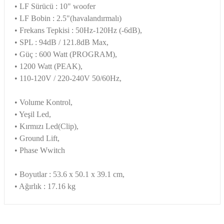
• LF Sürücü : 10" woofer
• LF Bobin : 2.5"(havalandırmalı)
• Frekans Tepkisi : 50Hz-120Hz (-6dB),
• SPL : 94dB / 121.8dB Max,
• Güç : 600 Watt (PROGRAM),
• 1200 Watt (PEAK),
• 110-120V / 220-240V 50/60Hz,
• Volume Kontrol,
• Yeşil Led,
• Kırmızı Led(Clip),
• Ground Lift,
• Phase Wwitch
• Boyutlar : 53.6 x 50.1 x 39.1 cm,
• Ağırlık : 17.16 kg
Bu ürünün fiyat bilgisi, resim, ürün açıklamalarında ve diğer