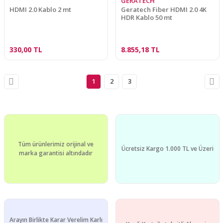
GERATECH
HDMI 2.0 Kablo 2 mt
Geratech Fiber HDMI 2.0 4K
HDR Kablo 50 mt
330,00 TL
8.855,18 TL
1
2
3
Tüm ürünlerimiz orijinal ve
Ücretsiz Kargo 1.000 TL ve Üzeri
marka garantisi altındadır
Arayın Birlikte Karar Verelim Karlı