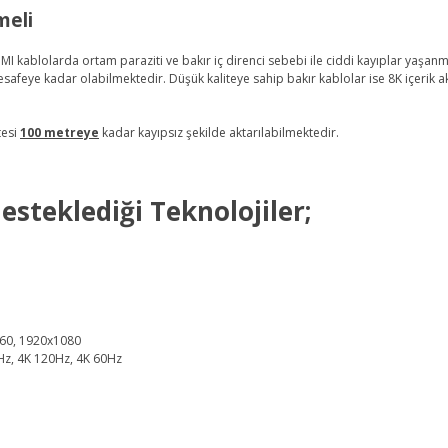
meli
MI kablolarda ortam paraziti ve bakır iç direnci sebebi ile ciddi kayıplar yaşan
mesafeye kadar olabilmektedir. Düşük kaliteye sahip bakır kablolar ise 8K içerik 
tesi
100 metreye
kadar kayıpsız şekilde aktarılabilmektedir.
steklediği Teknolojiler;
60, 1920x1080
Hz, 4K 120Hz, 4K 60Hz