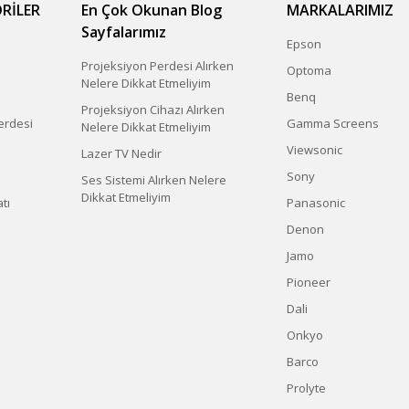
RİLER
En Çok Okunan Blog
MARKALARIMIZ
Sayfalarımız
Epson
Projeksiyon Perdesi Alırken
Optoma
Nelere Dikkat Etmeliyim
Benq
Projeksiyon Cihazı Alırken
erdesi
Gamma Screens
Nelere Dikkat Etmeliyim
Viewsonic
Lazer TV Nedir
Sony
Ses Sistemi Alırken Nelere
Dikkat Etmeliyim
tı
Panasonic
Denon
Jamo
Pioneer
Dali
Onkyo
Barco
Prolyte