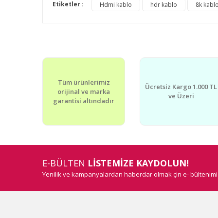
Etiketler :
Hdmi kablo
hdr kablo
8k kabl
Bu ürünün fiyat bilgisi, resim, ürün açıklamalarınd
Görüş ve önerileriniz için teşekkür ederiz.
Ürün resmi kalitesiz, bozuk veya görüntülenemiyo
Ürün açıklamasında eksik bilgiler bulunuyor.
Ürün bilgilerinde hatalar bulunuyor.
Tüm ürünlerimiz
Ücretsiz Kargo 1.000 TL
Ürün fiyatı diğer sitelerden daha pahalı.
orijinal ve marka
ve Üzeri
garantisi altındadır
Bu ürüne benzer farklı alternatifler olmalı.
E-BÜLTEN
LİSTEMİZE KAYDOLUN!
Yenilik ve kampanyalardan haberdar olmak çin e- bültenim