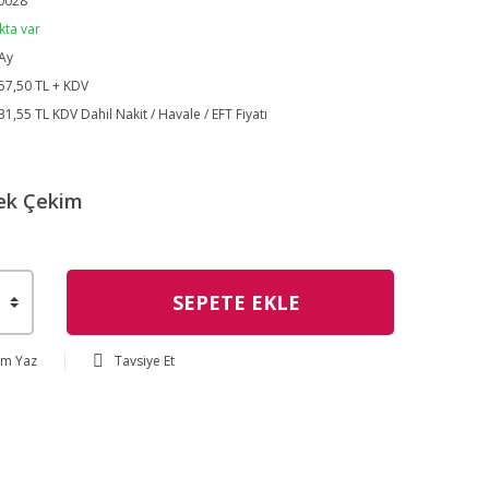
0028
kta var
Ay
57,50 TL + KDV
31,55 TL KDV Dahil Nakit / Havale / EFT Fiyatı
ek Çekim
SEPETE EKLE
um Yaz
Tavsiye Et