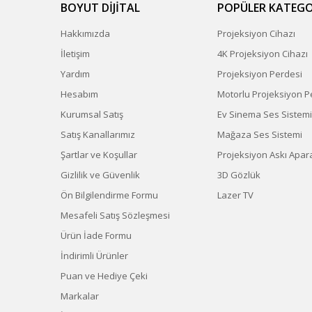
BOYUT DİJİTAL
POPÜLER KATEGO
Hakkımızda
Projeksiyon Cihazı
İletişim
4K Projeksiyon Cihazı
Yardım
Projeksiyon Perdesi
Hesabım
Motorlu Projeksiyon P
Kurumsal Satış
Ev Sinema Ses Sistemi
Satış Kanallarımız
Mağaza Ses Sistemi
Şartlar ve Koşullar
Projeksiyon Askı Apara
Gizlilik ve Güvenlik
3D Gözlük
Ön Bilgilendirme Formu
Lazer TV
Mesafeli Satış Sözleşmesi
Ürün İade Formu
İndirimli Ürünler
Puan ve Hediye Çeki
Markalar