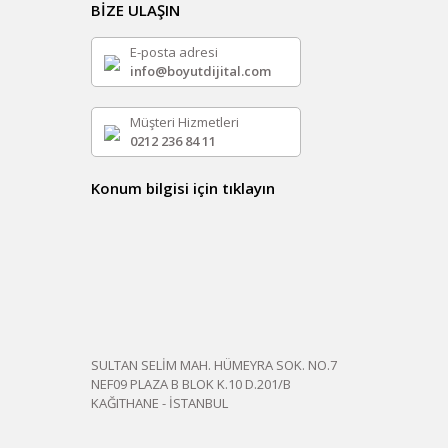
BİZE ULAŞIN
E-posta adresi
info@boyutdijital.com
Müşteri Hizmetleri
0212 236 84 11
Konum bilgisi için tıklayın
SULTAN SELİM MAH. HÜMEYRA SOK. NO.7
NEF09 PLAZA B BLOK K.10 D.201/B
KAĞITHANE - İSTANBUL