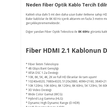
Neden Fiber Optik Kablo Tercih Edil
Kaliteli olsa dahi 5 mt den daha uzun bakır iletkene sahip HD
Bakır kablolar ile 8K 60 Hz içerik aktarımı en fazla 3 metre 
gerçekleştirememektedir.
Diğer yandan Fiber Optik Teknolosi ile
8
K 60Hz
görüntü kali
Fiber HDMI 2.1 Kablonun De
* Fiber İletim Teknolojisi
* 48 Gbps Bant Genişliği
* VESA DSC 1.2a Desteği
* 10K, 8K, 5K, 4K, 2K ve Full HD Ekranlar ile tam uyum!
* 10240x4320, 7680x4320, 5120x2880, 4096×2160, 3840×21
* 10K 120Hz, 10K 60Hz, 8K 120Hz, 8K 60Hz, 5K 120Hz, 5K 60
* 3D Video Desteği
* Wide Color Gamut (WCG)
* Hybrid Log Gamma (HLG)
* Dynamic High Dynamic Range (D HDR)