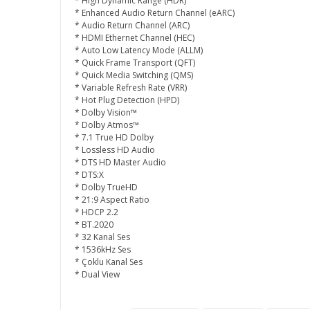
* High Dynamic Range (HDR)
* Enhanced Audio Return Channel (eARC)
* Audio Return Channel (ARC)
* HDMI Ethernet Channel (HEC)
* Auto Low Latency Mode (ALLM)
* Quick Frame Transport (QFT)
* Quick Media Switching (QMS)
* Variable Refresh Rate (VRR)
* Hot Plug Detection (HPD)
* Dolby Vision™
* Dolby Atmos™
* 7.1 True HD Dolby
* Lossless HD Audio
* DTS HD Master Audio
* DTS:X
* Dolby TrueHD
* 21:9 Aspect Ratio
* HDCP 2.2
* BT.2020
* 32 Kanal Ses
* 1536kHz Ses
* Çoklu Kanal Ses
* Dual View