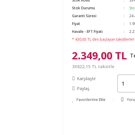
Stok Kodu
SS-
Stok Durumu
Sto
Garanti Süresi
24 
Fiyat
1.9
Havale - EFT Fiyatı
2.2
* 430,65 TL den başlayan taksitlerle!!
2.349,00 TL
T
3X822,15 TL taksitle
Karşılaştır
Paylaş
Yor