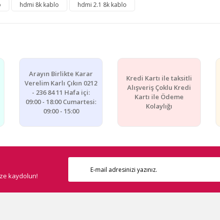
o
hdmi 8k kablo
hdmi 2.1 8k kablo
a ve diğer konularda yetersiz gördüğünüz noktaları öneri formunu kullanarak
Bu ürüne ilk yorumu siz yapın!
r.
Yorum Yaz
Arayın Birlikte Karar
Kredi Kartı ile taksitli
Verelim Karlı Çıkın 0212
Alışveriş Çoklu Kredi
- 236 84 11 Hafa içi:
Kartı ile Ödeme
09:00 - 18:00 Cumartesi:
Kolaylığı
09:00 - 15:00
Gönder
ize kaydolun!