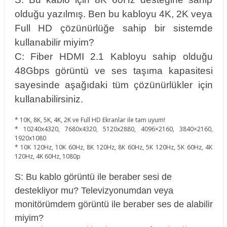
olduğu yazılmış. Ben bu kabloyu 4K, 2K veya
Full HD çözünürlüğe sahip bir sistemde
kullanabilir miyim?
C: Fiber HDMI 2.1 Kabloyu sahip olduğu
48Gbps görüntü ve ses taşıma kapasitesi
sayesinde aşağıdaki tüm çözünürlükler için
kullanabilirsiniz.
* 10K, 8K, 5K, 4K, 2K ve Full HD Ekranlar ile tam uyum!
* 10240x4320, 7680x4320, 5120x2880, 4096×2160, 3840×2160,
1920x1080
* 10K 120Hz, 10K 60Hz, 8K 120Hz, 8K 60Hz, 5K 120Hz, 5K 60Hz, 4K
120Hz, 4K 60Hz, 1080p
S: Bu kablo görüntü ile beraber sesi de
destekliyor mu? Televizyonumdan veya
monitörümdem görüntü ile beraber ses de alabilir
miyim?