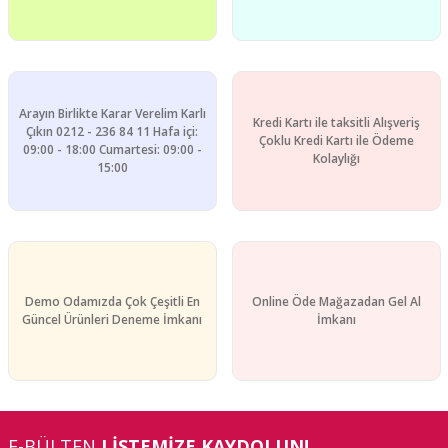
Bu ürüne benzer farklı alternatifler olmalı.
Arayın Birlikte Karar Verelim Karlı
Kredi Kartı ile taksitli Alışveriş
Çıkın 0212 - 236 84 11 Hafa içi:
Çoklu Kredi Kartı ile Ödeme
09:00 - 18:00 Cumartesi: 09:00 -
Gönder
Kolaylığı
15:00
Demo Odamızda Çok Çeşitli En
Online Öde Mağazadan Gel Al
Güncel Ürünleri Deneme İmkanı
İmkanı
E-BÜLTEN
LİSTEMİZE KAYDOLUN!