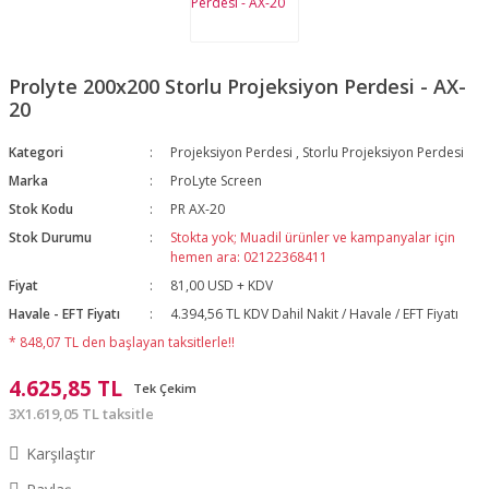
Prolyte 200x200 Storlu Projeksiyon Perdesi - AX-
20
Kategori
Projeksiyon Perdesi
,
Storlu Projeksiyon Perdesi
Marka
ProLyte Screen
Stok Kodu
PR AX-20
Stok Durumu
Stokta yok; Muadil ürünler ve kampanyalar için
hemen ara: 02122368411
Fiyat
81,00 USD + KDV
Havale - EFT Fiyatı
4.394,56 TL KDV Dahil Nakit / Havale / EFT Fiyatı
* 848,07 TL den başlayan taksitlerle!!
4.625,85 TL
Tek Çekim
3X1.619,05 TL taksitle
Karşılaştır