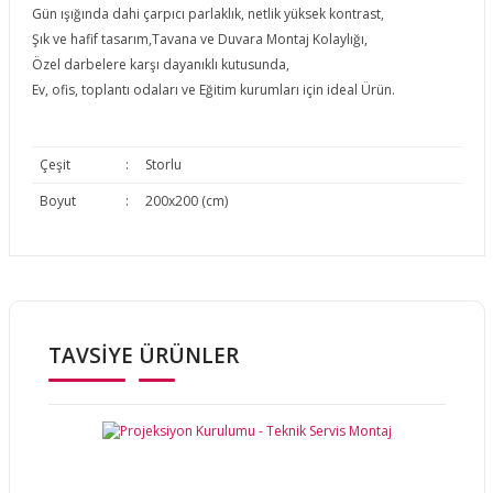
Gün ışığında dahi çarpıcı
parlaklık, netlik yüksek kontrast,
Şık ve hafif tasarım,Tavana ve Duvara
Montaj Kolaylığı,
Özel darbelere karşı dayanıklı kutusunda,
Ev, ofis
, toplantı odaları ve Eğitim kurumları için ideal Ürün.
Çeşit
:
Storlu
Boyut
:
200x200 (cm)
Bu ürünün fiyat bilgisi, resim, ürün açıklamalarında ve diğer
konularda yetersiz gördüğünüz noktaları öneri formunu
Bu ürüne ilk yorumu siz yapın!
kullanarak tarafımıza iletebilirsiniz.
Görüş ve önerileriniz için teşekkür ederiz.
TAVSİYE ÜRÜNLER
Yorum Yaz
Ürün resmi kalitesiz, bozuk veya görüntülenemiyor.
Ürün açıklamasında eksik bilgiler bulunuyor.
Ürün bilgilerinde hatalar bulunuyor.