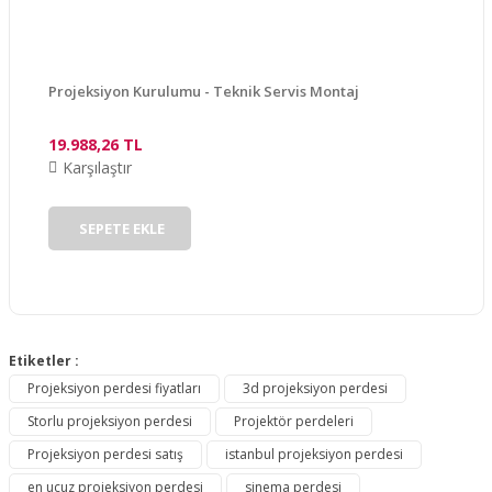
Ürün fiyatı diğer sitelerden daha pahalı.
Bu ürüne benzer farklı alternatifler olmalı.
Projeksiyon Kurulumu - Teknik Servis Montaj
19.988,26 TL
Karşılaştır
Gönder
SEPETE EKLE
Etiketler :
Projeksiyon perdesi fiyatları
3d projeksiyon perdesi
Storlu projeksiyon perdesi
Projektör perdeleri
Projeksiyon perdesi satış
istanbul projeksiyon perdesi
en ucuz projeksiyon perdesi
sinema perdesi