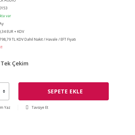
LK AUDIO
0153
kta var
Ay
,34 EUR + KDV
798,79 TL KDV Dahil Nakit / Havale / EFT Fiyatı
!!
Tek Çekim
SEPETE EKLE
um Yaz
Tavsiye Et