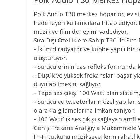
Polk Audio T30 Merkez Hopa
Polk Audio T30 merkez hoparlör, ev si
hedefleyen kullanıcılara hitap ediyor. 
müzik ve film deneyimi vadediyor.
Sıra Dışı Özelliklere Sahip T30 ile Sıra 
- İki mid radyatör ve kubbe yapılı bir
oluşturuyor.
- Sürücülerinin bas refleks formunda k
- Düşük ve yüksek frekansları başarıyla
duyulabilmesini sağlıyor.
- Tepe ses çıkışı 100 Watt olan sistem
- Sürücü ve tweeter’ların özel yapılar
olarak algılamalarına imkan tanıyor.
- 100 Watt’lık ses çıkışı sağlayan amfi
Geniş Frekans Aralığıyla Mükemmele Y
Hi-Fi tutkunu müzikseverlerin rahatlıkl