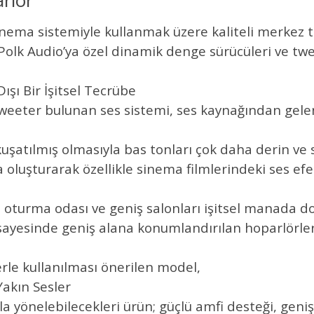
rlör
nema sistemiyle kullanmak üzere kaliteli merkez ti
Polk Audio’ya özel dinamik denge sürücüleri ve twee
Dışı Bir İşitsel Tecrübe
 tweeter bulunan ses sistemi, ses kaynağından gelen
uşatılmış olmasıyla bas tonları çok daha derin ve sa
 oluşturarak özellikle sinema filmlerindeki ses efek
, oturma odası ve geniş salonları işitsel manada d
ı sayesinde geniş alana konumlandırılan hoparlörler
lerle kullanılması önerilen model,
akın Sesler
a yönelebilecekleri ürün; güçlü amfi desteği, geniş f