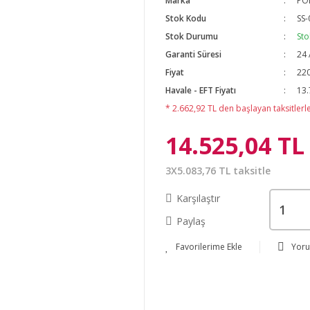
Marka
PO
Stok Kodu
SS-
Stok Durumu
Sto
Garanti Süresi
24 
Fiyat
220
Havale - EFT Fiyatı
13.
* 2.662,92 TL den başlayan taksitlerle
14.525,04 TL
3X5.083,76 TL taksitle
Karşılaştır
Paylaş
Yor