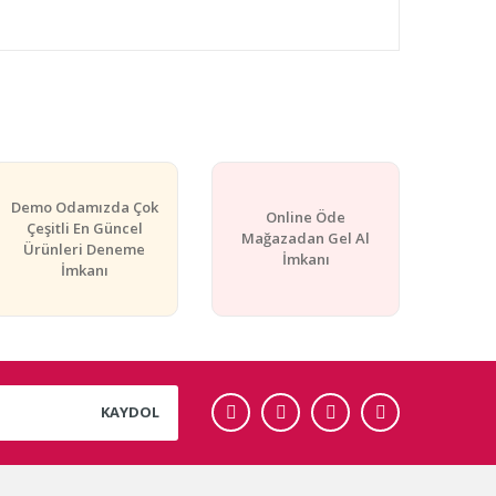
rafımıza iletebilirsiniz.
Demo Odamızda Çok
Online Öde
Çeşitli En Güncel
Mağazadan Gel Al
Ürünleri Deneme
İmkanı
İmkanı
KAYDOL