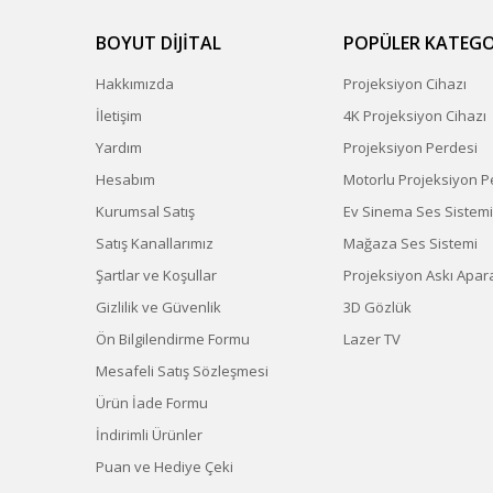
BOYUT DİJİTAL
POPÜLER KATEGO
Hakkımızda
Projeksiyon Cihazı
İletişim
4K Projeksiyon Cihazı
Yardım
Projeksiyon Perdesi
Hesabım
Motorlu Projeksiyon P
Kurumsal Satış
Ev Sinema Ses Sistemi
Satış Kanallarımız
Mağaza Ses Sistemi
Şartlar ve Koşullar
Projeksiyon Askı Apara
Gizlilik ve Güvenlik
3D Gözlük
Ön Bilgilendirme Formu
Lazer TV
Mesafeli Satış Sözleşmesi
Ürün İade Formu
İndirimli Ürünler
Puan ve Hediye Çeki