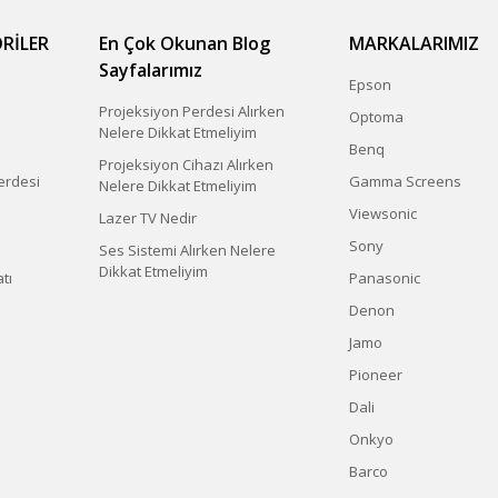
RİLER
En Çok Okunan Blog
MARKALARIMIZ
Sayfalarımız
Epson
Projeksiyon Perdesi Alırken
Optoma
Nelere Dikkat Etmeliyim
Benq
Projeksiyon Cihazı Alırken
erdesi
Gamma Screens
Nelere Dikkat Etmeliyim
Viewsonic
Lazer TV Nedir
Sony
Ses Sistemi Alırken Nelere
Dikkat Etmeliyim
tı
Panasonic
Denon
Jamo
Pioneer
Dali
Onkyo
Barco