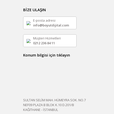
BİZE ULAŞIN
E-posta adresi
info@boyutdijital.com
Müşteri Hizmetleri
0212 236 84 11
Konum bilgisi için tıklayın
SULTAN SELİM MAH. HÜMEYRA SOK. NO.7
NEF09 PLAZA B BLOK K.10 D.201/B
KAĞITHANE - İSTANBUL