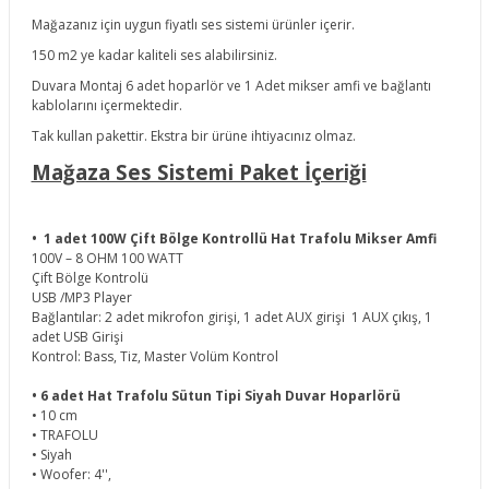
Mağazanız için uygun fiyatlı ses sistemi ürünler içerir.
150 m2 ye kadar kaliteli ses alabilirsiniz.
Duvara Montaj 6 adet hoparlör ve 1 Adet mikser amfi ve bağlantı
kablolarını içermektedir.
Tak kullan pakettir. Ekstra bir ürüne ihtiyacınız olmaz.
Mağaza Ses Sistemi Paket İçeriği
•
1 adet 100W Çift Bölge Kontrollü Hat Trafolu Mikser Amfi
100V – 8 OHM 100 WATT
Çift Bölge Kontrolü
USB /MP3 Player
Bağlantılar: 2 adet mikrofon girişi, 1 adet AUX girişi 1 AUX çıkış, 1
adet USB Girişi
Kontrol: Bass, Tiz, Master Volüm Kontrol
•
6 adet Hat Trafolu Sütun Tipi Siyah Duvar Hoparlörü
• 10 cm
• TRAFOLU
• Siyah
• Woofer: 4'',