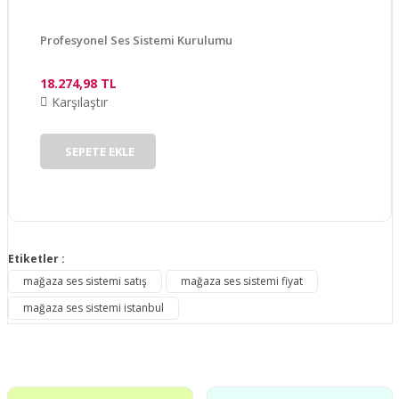
Bu ürüne benzer farklı alternatifler olmalı.
Profesyonel Ses Sistemi Kurulumu
18.274,98 TL
Karşılaştır
Gönder
SEPETE EKLE
Etiketler :
mağaza ses sistemi satış
mağaza ses sistemi fiyat
mağaza ses sistemi istanbul