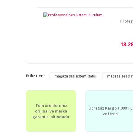
Ürün bilgilerinde hatalar bulunuyor.
Ürün fiyatı diğer sitelerden daha pahalı.
Profes
Bu ürüne benzer farklı alternatifler olmalı.
18.2
Etiketler :
mağaza ses sistemi satış
mağaza ses sist
Tüm ürünlerimiz
Ücretsiz Kargo 1.000 TL
orijinal ve marka
ve Üzeri
garantisi altındadır