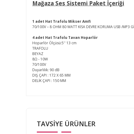
Mağaza Ses Sistemi Paket İçeriği
1 adet Hat Trafolu Mikser Amfi
70/100V – 8 OHM 80 WATT KISA DEVRE KORUMA USB /MP3 G
4 adet Hat Trafolu Tavan Hoparlör
Hoparlör Ölçüsü:5'' 13 cm
TRAFOLU
BEYAZ
8Ω - 10W
70/100V
Duyarlılık: 90 dB
DIŞ ÇAPI : 172 X 65 MM
DELİK ÇAPI : 150 MM
Bu ürünün fiyat bilgisi, resim, ürün açıklamalarında v
Görüş ve önerileriniz için teşekkür ederiz.
TAVSİYE ÜRÜNLER
Ürün resmi kalitesiz, bozuk veya görüntülenemiyor.
Ürün açıklamasında eksik bilgiler bulunuyor.