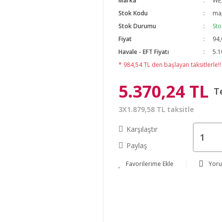
Marka
WE
Stok Kodu
mağ
Stok Durumu
Sto
Fiyat
94,
Havale - EFT Fiyatı
5.1
* 984,54 TL den başlayan taksitlerle!!
5.370,24 TL
T
3X1.879,58 TL taksitle
Karşılaştır
Paylaş
Yor