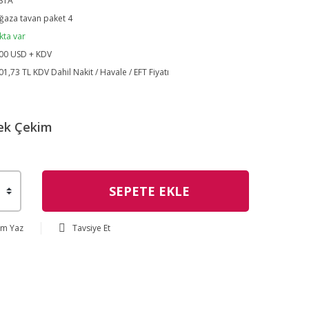
STA
aza tavan paket 4
kta var
00 USD + KDV
01,73 TL KDV Dahil Nakit / Havale / EFT Fiyatı
ek Çekim
SEPETE EKLE
um Yaz
Tavsiye Et