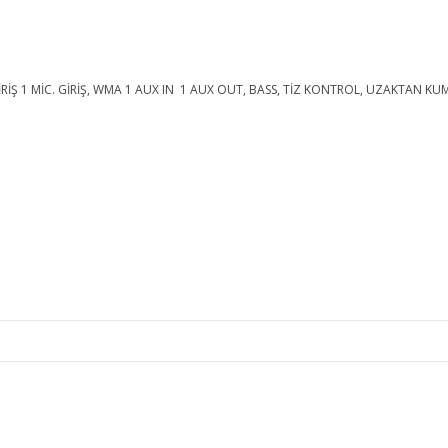
İRİŞ 1 MİC. GİRİŞ, WMA 1 AUX IN 1 AUX OUT, BASS, TİZ KONTROL, UZAKTAN 
e diğer konularda yetersiz gördüğünüz noktaları öneri formunu kullanarak ta
Bu ürüne ilk yorumu siz yapın!
Yorum Yaz