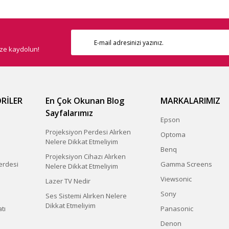
ize kaydolun!
RİLER
En Çok Okunan Blog
MARKALARIMIZ
Sayfalarımız
Epson
Projeksiyon Perdesi Alırken
Optoma
Nelere Dikkat Etmeliyim
Benq
Projeksiyon Cihazı Alırken
erdesi
Gamma Screens
Nelere Dikkat Etmeliyim
Viewsonic
Lazer TV Nedir
Sony
Ses Sistemi Alırken Nelere
Dikkat Etmeliyim
tı
Panasonic
Denon