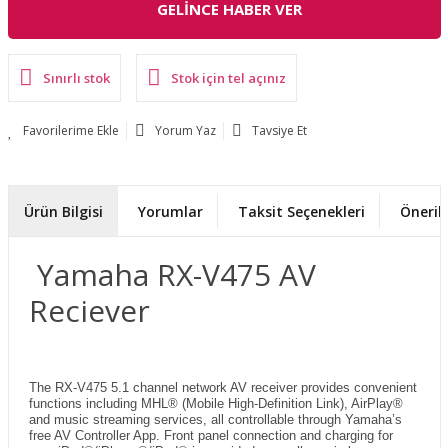
GELİNCE HABER VER
Sınırlı stok
Stok için tel açınız
Yorum Yaz
Tavsiye Et
Ürün Bilgisi
Yorumlar
Taksit Seçenekleri
Önerile
Yamaha RX-V475 AV
Reciever
The RX-V475 5.1 channel network AV receiver provides convenient
functions including MHL® (Mobile High-Definition Link), AirPlay®
and music streaming services, all controllable through Yamaha’s
free AV Controller App. Front panel connection and charging for