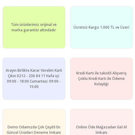
Ürün resmi kalitesiz, bozuk veya görüntülenemiyor.
Ürün açıklamasında eksik bilgiler bulunuyor.
Ürün bilgilerinde hatalar bulunuyor.
Tüm ürünlerimiz orijinal ve
Ürün fiyatı diğer sitelerden daha pahalı.
Ücretsiz Kargo 1.000 TL ve Üzeri
marka garantisi altındadır
Bu ürüne benzer farklı alternatifler olmalı.
Arayın Birlikte Karar Verelim Karlı
Kredi Kartı ile taksitli Alışveriş
Gönder
Çıkın 0212 - 236 84 11 Hafa içi:
Çoklu Kredi Kartı ile Ödeme
09:00 - 18:00 Cumartesi: 09:00 -
Kolaylığı
15:00
Demo Odamızda Çok Çeşitli En
Online Öde Mağazadan Gel Al
Güncel Ürünleri Deneme İmkanı
İmkanı