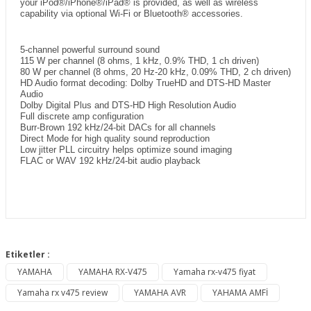
your iPod®/iPhone®/iPad® is provided, as well as wireless
capability via optional Wi-Fi or Bluetooth® accessories.
5-channel powerful surround sound
115 W per channel (8 ohms, 1 kHz, 0.9% THD, 1 ch driven)
80 W per channel (8 ohms, 20 Hz-20 kHz, 0.09% THD, 2 ch driven)
HD Audio format decoding: Dolby TrueHD and DTS-HD Master
Audio
Dolby Digital Plus and DTS-HD High Resolution Audio
Full discrete amp configuration
Burr-Brown 192 kHz/24-bit DACs for all channels
Direct Mode for high quality sound reproduction
Low jitter PLL circuitry helps optimize sound imaging
FLAC or WAV 192 kHz/24-bit audio playback
Bu ürünün fiyat bilgisi, resim, ürün açıklamalarında ve diğer
konularda yetersiz gördüğünüz noktaları öneri formunu
Etiketler :
Bu ürüne ilk yorumu siz yapın!
kullanarak tarafımıza iletebilirsiniz.
YAMAHA
YAMAHA RX-V475
Yamaha rx-v475 fiyat
Görüş ve önerileriniz için teşekkür ederiz.
Yamaha rx v475 review
YAMAHA AVR
YAHAMA AMFİ
Yorum Yaz