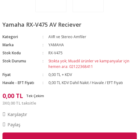
Yamaha RX-V475 AV Reciever
Kategori
AVR ve Stereo Amfiler
Marka
YAMAHA
Stok Kodu
RX-V475
Stok Durumu
Stokta yok; Muadil ürünler ve kampanyalar için
hemen ara: 02122368411
Fiyat
0,00 TL + KDV
Havale - EFT Fiyatı
0,00 TL KDV Dahil Nakit / Havale / EFT Fiyatı
0,00 TL
Tek Çekim
3X0,00 TL taksitle
Karşılaştır
Paylaş