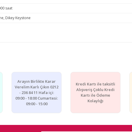
000 saat
ne, Dikey Keystone
e diğer konularda yetersiz gördüğünüz noktaları öneri formunu kullanarak ta
Bu ürüne ilk yorumu siz yapın!
Yorum Yaz
Arayın Birlikte Karar
Kredi Kartı ile taksitli
Verelim Karlı Çıkın 0212
Alışveriş Çoklu Kredi
- 236 84 11 Hafa içi:
Kartı ile Ödeme
09:00 - 18:00 Cumartesi:
Kolaylığı
09:00 - 15:00