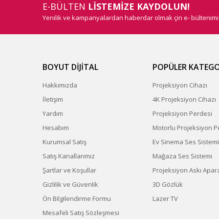
E-BÜLTEN
LİSTEMİZE KAYDOLUN!
Yenilik ve kampanyalardan haberdar olmak çin e- bültenim
BOYUT DİJİTAL
POPÜLER KATEGO
Hakkımızda
Projeksiyon Cihazı
İletişim
4K Projeksiyon Cihazı
Yardım
Projeksiyon Perdesi
Hesabım
Motorlu Projeksiyon P
Kurumsal Satış
Ev Sinema Ses Sistemi
Satış Kanallarımız
Mağaza Ses Sistemi
Şartlar ve Koşullar
Projeksiyon Askı Apara
Gizlilik ve Güvenlik
3D Gözlük
Ön Bilgilendirme Formu
Lazer TV
Mesafeli Satış Sözleşmesi