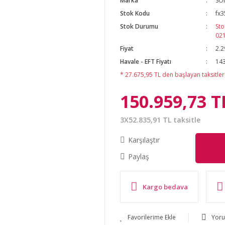
Marka
SO
Stok Kodu
fx3
Stok Durumu
Sto
02
Fiyat
2.2
Havale - EFT Fiyatı
143
* 27.675,95 TL den başlayan taksitlerl
150.959,73 T
3X52.835,91 TL taksitle
Karşılaştır
Paylaş
Kargo bedava
Yor