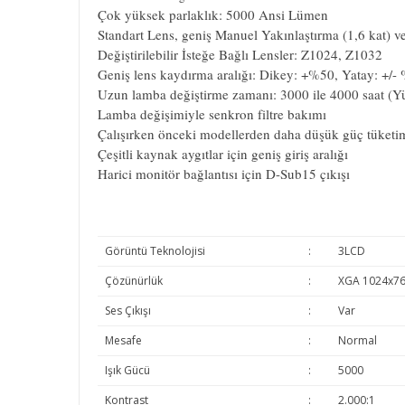
Çok yüksek parlaklık: 5000 Ansi Lümen
Standart Lens, geniş Manuel Yakınlaştırma (1,6 kat) ve 
Değiştirilebilir İsteğe Bağlı Lensler: Z1024, Z1032
Geniş lens kaydırma aralığı: Dikey: +%50, Yatay: +/-
Uzun lamba değiştirme zamanı: 3000 ile 4000 saat (Y
Lamba değişimiyle senkron filtre bakımı
Çalışırken önceki modellerden daha düşük güç tüketi
Çeşitli kaynak aygıtlar için geniş giriş aralığı
Harici monitör bağlantısı için D-Sub15 çıkışı
Görüntü Teknolojisi
:
3LCD
Çözünürlük
:
XGA 1024x7
Ses Çıkışı
:
Var
Mesafe
:
Normal
Işık Gücü
:
5000
Kontrast
:
2.000:1