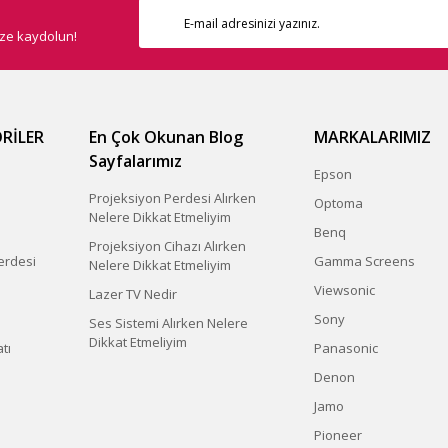
ize kaydolun!
Gönder
RİLER
En Çok Okunan Blog
MARKALARIMIZ
Sayfalarımız
Epson
Projeksiyon Perdesi Alırken
Optoma
Nelere Dikkat Etmeliyim
Benq
Projeksiyon Cihazı Alırken
erdesi
Gamma Screens
Nelere Dikkat Etmeliyim
Viewsonic
Lazer TV Nedir
Sony
Ses Sistemi Alırken Nelere
Dikkat Etmeliyim
tı
Panasonic
Denon
Jamo
Pioneer