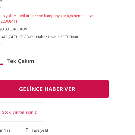
NY
5
kta yok; Muadil ürünler ve kampanyalar için hemen ara:
122368411
90,00 EUR + KDV
.411,74 TL KDV Dahil Nakit / Havale / EFT Fiyatı
e!!
L
Tek Çekim
GELİNCE HABER VER
Stok için tel açınız
um Yaz
Tavsiye Et