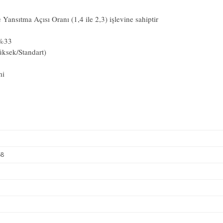
Yansıtma Açısı Oranı (1,4 ile 2,3) işlevine sahiptir
 %33
üksek/Standart)
mi
68