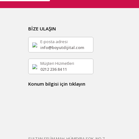
BİZE ULAŞIN
E-posta adresi
info@boyutdijital.com
Müşteri Hizmetleri
0212 236 84 11
Konum bilgisi için tıklayın
SULTAN SELİM MAH. HÜMEYRA SOK. NO.7