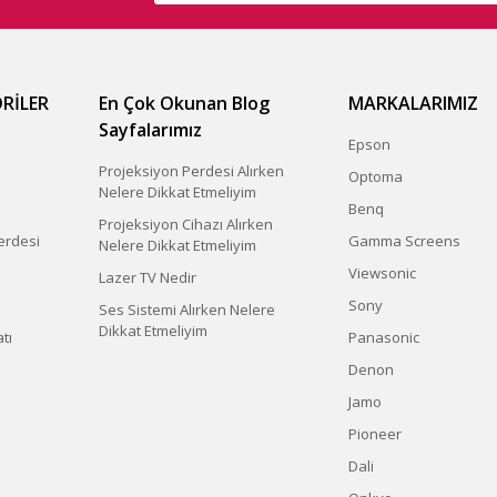
RİLER
En Çok Okunan Blog
MARKALARIMIZ
Sayfalarımız
Epson
Projeksiyon Perdesi Alırken
Optoma
Nelere Dikkat Etmeliyim
Benq
Projeksiyon Cihazı Alırken
erdesi
Gamma Screens
Nelere Dikkat Etmeliyim
Viewsonic
Lazer TV Nedir
Sony
Ses Sistemi Alırken Nelere
Dikkat Etmeliyim
tı
Panasonic
Denon
Jamo
Pioneer
Dali