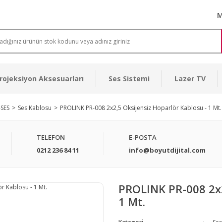
M
rojeksiyon Aksesuarları
Ses Sistemi
Lazer TV
-SES
Ses Kablosu
PROLINK PR-008 2x2,5 Oksijensiz Hoparlör Kablosu - 1 Mt.
TELEFON
E-POSTA
0212 236 84 11
info@boyutdijital.com
PROLINK PR-008 2x2
1 Mt.