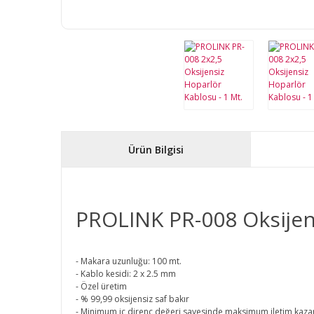
Ürün Bilgisi
PROLINK PR-008 Oksijen
- Makara uzunluğu: 100 mt.
- Kablo kesidi: 2 x 2.5 mm
- Özel üretim
- % 99,99 oksijensiz saf bakır
- Minimum iç direnç değeri sayesinde maksimum iletim kazan