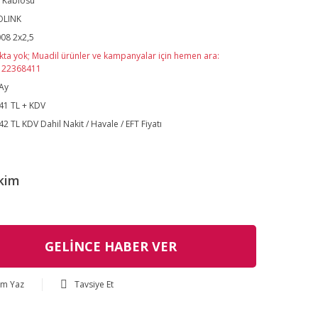
 Kablosu
OLINK
08 2x2,5
kta yok; Muadil ürünler ve kampanyalar için hemen ara:
122368411
Ay
41 TL + KDV
42 TL KDV Dahil Nakit / Havale / EFT Fiyatı
kim
GELİNCE HABER VER
um Yaz
Tavsiye Et