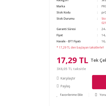
Kategori
Ses
Marka
PR
Stok Kodu
pr0
Stok Durumu
Sto
02
Garanti Süresi
24 
Fiyat
14,
Havale - EFT Fiyatı
16,
* 17,29 TL den başlayan taksitlerle!!
17,29 TL
Tek Çe
3X6,05 TL taksitle
Karşılaştır
Paylaş
Yor