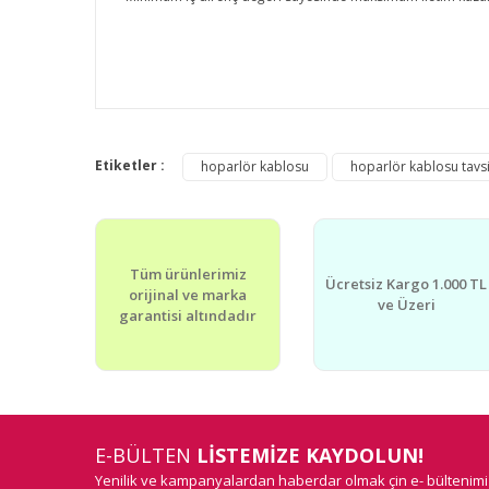
Bu ürünün fiyat bilgisi, resim, ürün açıklamalarında v
Görüş ve önerileriniz için teşekkür ederiz.
Etiketler :
hoparlör kablosu
hoparlör kablosu tavs
Ürün resmi kalitesiz, bozuk veya görüntülenemiyor.
Ürün açıklamasında eksik bilgiler bulunuyor.
Tüm ürünlerimiz
Ürün bilgilerinde hatalar bulunuyor.
Ücretsiz Kargo 1.000 TL
orijinal ve marka
ve Üzeri
Ürün fiyatı diğer sitelerden daha pahalı.
garantisi altındadır
Bu ürüne benzer farklı alternatifler olmalı.
E-BÜLTEN
LİSTEMİZE KAYDOLUN!
Yenilik ve kampanyalardan haberdar olmak çin e- bültenim